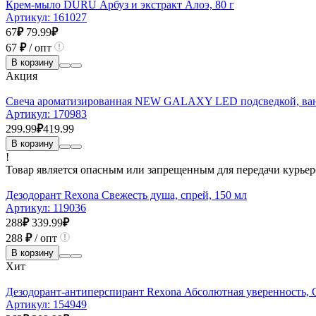
Крем-мыло DURU Арбуз и экстракт Алоэ, 80 г
Артикул:
161027
67
₽
79.99
₽
67
₽
/ опт
В корзину
Акция
Свеча ароматизированная NEW GALAXY LED подсведкой, вани
Артикул:
170983
299.99
₽
419.99
В корзину
!
Товар является опасным или запрещенным для передачи курьер
Дезодорант Rexona Свежесть душа, спрей, 150 мл
Артикул:
119036
288
₽
339.99
₽
288
₽
/ опт
В корзину
Хит
Дезодорант-антиперспирант Rexona Абсолютная уверенность, С
Артикул:
154949