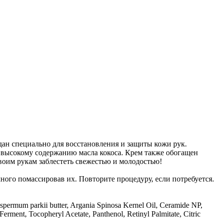
дан специально для восстановления и защиты кожи рук.
я высокому содержанию масла кокоса. Крем также обогащен
оим рукам заблестеть свежестью и молодостью!
ого помассировав их. Повторите процедуру, если потребуется.
rospermum parkii butter, Argania Spinosa Kernel Oil, Ceramide NP,
rment, Tocopheryl Acetate, Panthenol, Retinyl Palmitate, Citric