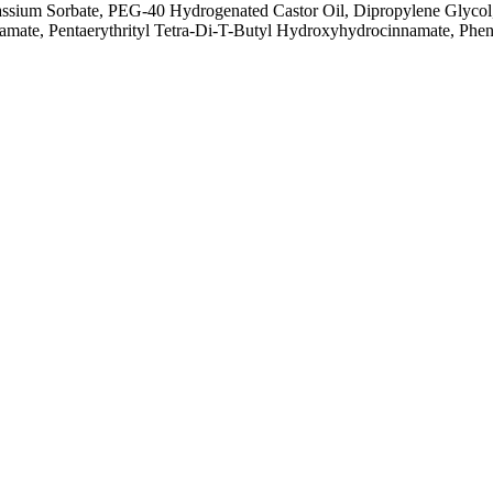
assium Sorbate, PEG-40 Hydrogenated Castor Oil, Dipropylene Glyco
tamate, Pentaerythrityl Tetra-Di-T-Butyl Hydroxyhydrocinnamate, Phen