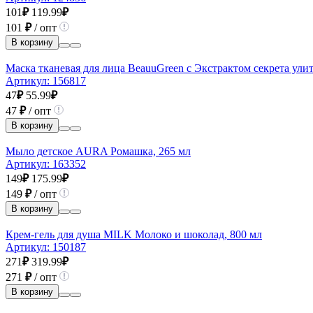
101
₽
119.99
₽
101
₽
/ опт
В корзину
Маска тканевая для лица BeauuGreen с Экстрактом секрета улит
Артикул:
156817
47
₽
55.99
₽
47
₽
/ опт
В корзину
Мыло детское AURA Ромашка, 265 мл
Артикул:
163352
149
₽
175.99
₽
149
₽
/ опт
В корзину
Крем-гель для душа MILK Молоко и шоколад, 800 мл
Артикул:
150187
271
₽
319.99
₽
271
₽
/ опт
В корзину