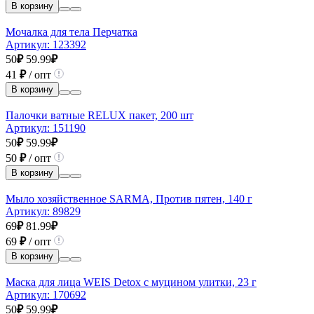
В корзину
Мочалка для тела Перчатка
Артикул:
123392
50
₽
59.99
₽
41
₽
/ опт
В корзину
Палочки ватные RELUX пакет, 200 шт
Артикул:
151190
50
₽
59.99
₽
50
₽
/ опт
В корзину
Мыло хозяйственное SARMA, Против пятен, 140 г
Артикул:
89829
69
₽
81.99
₽
69
₽
/ опт
В корзину
Маска для лица WEIS Detox с муцином улитки, 23 г
Артикул:
170692
50
₽
59.99
₽