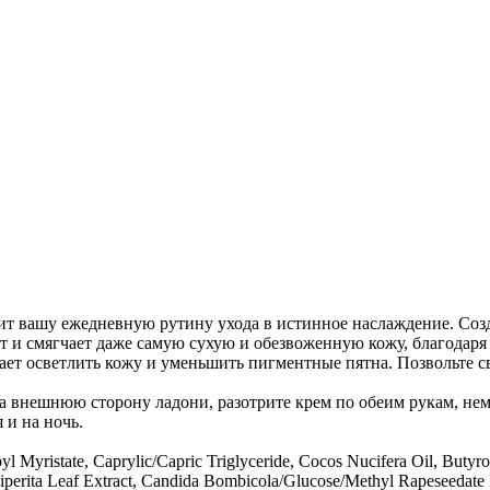
тит вашу ежедневную рутину ухода в истинное наслаждение. Соз
ает и смягчает даже самую сухую и обезвоженную кожу, благодар
т осветлить кожу и уменьшить пигментные пятна. Позвольте св
а внешнюю сторону ладони, разотрите крем по обеим рукам, немн
 и на ночь.
pyl Myristate, Caprylic/Capric Triglyceride, Cocos Nucifera Oil, Buty
perita Leaf Extract, Candida Bombicola/Glucose/Methyl Rapeseedate Fe