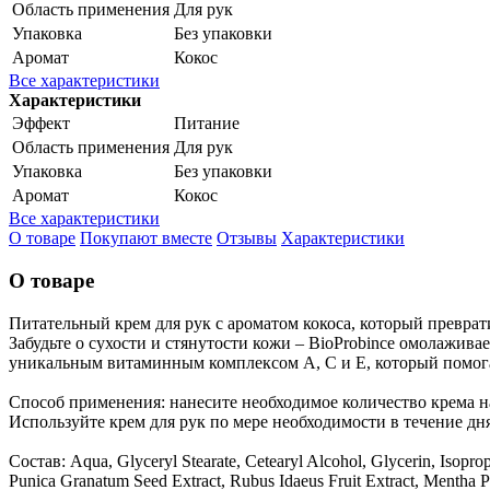
Область применения
Для рук
Упаковка
Без упаковки
Аромат
Кокос
Все характеристики
Характеристики
Эффект
Питание
Область применения
Для рук
Упаковка
Без упаковки
Аромат
Кокос
Все характеристики
О товаре
Покупают вместе
Отзывы
Характеристики
О товаре
Питательный крем для рук с ароматом кокоса, который превра
Забудьте о сухости и стянутости кожи – BioProbince омолажив
уникальным витаминным комплексом А, С и Е, который помогае
Способ применения: нанесите необходимое количество крема н
Используйте крем для рук по мере необходимости в течение дня
Состав: Aqua, Glyceryl Stearate, Cetearyl Alcohol, Glycerin, Isopro
Punica Granatum Seed Extract, Rubus Idaeus Fruit Extract, Mentha Pi