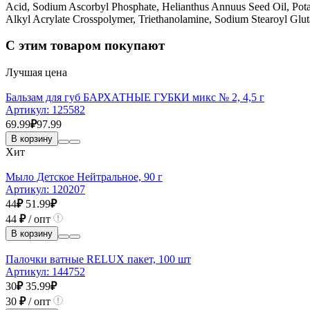
Acid, Sodium Ascorbyl Phosphate, Helianthus Annuus Seed Oil, Pot
Alkyl Acrylate Crosspolymer, Triethanolamine, Sodium Stearoyl Glu
С этим товаром покупают
Лучшая цена
Бальзам для губ БАРХАТНЫЕ ГУБКИ микс № 2, 4,5 г
Артикул:
125582
69.99
₽
97.99
В корзину
Хит
Мыло Детское Нейтральное, 90 г
Артикул:
120207
44
₽
51.99
₽
44
₽
/ опт
В корзину
Палочки ватные RELUX пакет, 100 шт
Артикул:
144752
30
₽
35.99
₽
30
₽
/ опт