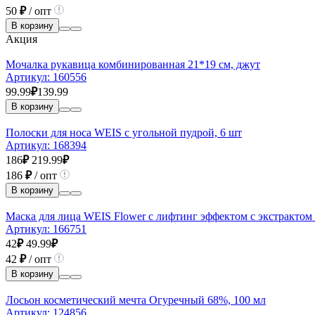
50
₽
/ опт
В корзину
Акция
Мочалка рукавица комбинированная 21*19 см, джут
Артикул:
160556
99.99
₽
139.99
В корзину
Полоски для носа WEIS с угольной пудрой, 6 шт
Артикул:
168394
186
₽
219.99
₽
186
₽
/ опт
В корзину
Маска для лица WEIS Flower с лифтинг эффектом с экстрактом 
Артикул:
166751
42
₽
49.99
₽
42
₽
/ опт
В корзину
Лосьон косметический мечта Огуречный 68%, 100 мл
Артикул:
124856