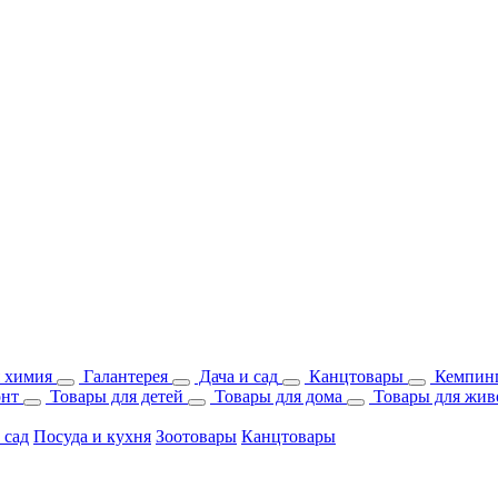
 химия
Галантерея
Дача и сад
Канцтовары
Кемпинг
онт
Товары для детей
Товары для дома
Товары для жив
 сад
Посуда и кухня
Зоотовары
Канцтовары