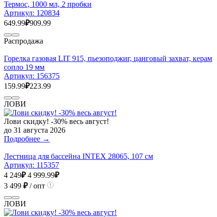
Термос, 1000 мл, 2 пробки
Артикул:
120834
649.99
₽
909.99
Распродажа
Горелка газовая LIT 915, пьезоподжиг, цанговый захват, керам
сопло 19 мм
Артикул:
156375
159.99
₽
223.99
ЛОВИ
Лови скидку! -30% весь август!
до 31 августа 2026
Подробнее →
Лестница для бассейна INTEX 28065, 107 см
Артикул:
115357
4 249
₽
4 999.99
₽
3 499
₽
/ опт
ЛОВИ