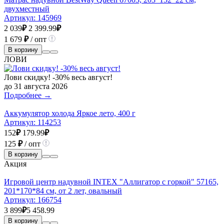
двухместный
Артикул:
145969
2 039
₽
2 399.99
₽
1 679
₽
/ опт
В корзину
ЛОВИ
Лови скидку! -30% весь август!
до 31 августа 2026
Подробнее →
Аккумулятор холода Яркое лето, 400 г
Артикул:
114253
152
₽
179.99
₽
125
₽
/ опт
В корзину
Акция
Игровой центр надувной INTEX "Аллигатор с горкой" 57165,
201*170*84 см, от 2 лет, овальный
Артикул:
166754
3 899
₽
5 458.99
В корзину