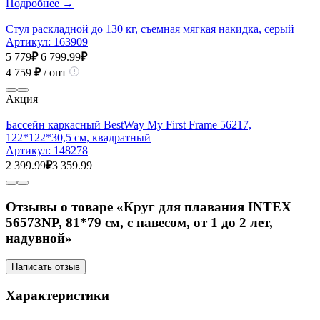
Подробнее →
Стул раскладной до 130 кг, съемная мягкая накидка, серый
Артикул:
163909
5 779
₽
6 799.99
₽
4 759
₽
/ опт
Акция
Бассейн каркасный BestWay My First Frame 56217,
122*122*30,5 см, квадратный
Артикул:
148278
2 399.99
₽
3 359.99
Отзывы о товаре «Круг для плавания INTEX
56573NP, 81*79 см, с навесом, от 1 до 2 лет,
надувной»
Написать отзыв
Характеристики