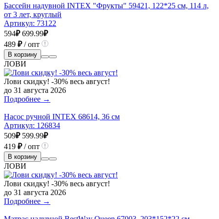
Бассейн надувной INTEX "Фрукты" 59421, 122*25 см, 114 л,
от 3 лет, круглый
Артикул:
73122
594
₽
699.99
₽
489
₽
/ опт
В корзину
ЛОВИ
Лови скидку! -30% весь август!
до 31 августа 2026
Подробнее →
Насос ручной INTEX 68614, 36 см
Артикул:
126834
509
₽
599.99
₽
419
₽
/ опт
В корзину
ЛОВИ
Лови скидку! -30% весь август!
до 31 августа 2026
Подробнее →
Матрас надувной BestWay Queen 67003, 203*152*22 см,