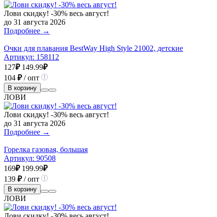
Лови скидку! -30% весь август!
до 31 августа 2026
Подробнее →
Очки для плавания BestWay High Style 21002, детские
Артикул:
158112
127
₽
149.99
₽
104
₽
/ опт
В корзину
ЛОВИ
Лови скидку! -30% весь август!
до 31 августа 2026
Подробнее →
Горелка газовая, большая
Артикул:
90508
169
₽
199.99
₽
139
₽
/ опт
В корзину
ЛОВИ
Лови скидку! -30% весь август!