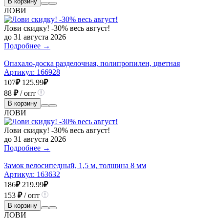
В корзину
ЛОВИ
Лови скидку! -30% весь август!
до 31 августа 2026
Подробнее →
Опахало-доска разделочная, полипропилен, цветная
Артикул:
166928
107
₽
125.99
₽
88
₽
/ опт
В корзину
ЛОВИ
Лови скидку! -30% весь август!
до 31 августа 2026
Подробнее →
Замок велосипедный, 1,5 м, толщина 8 мм
Артикул:
163632
186
₽
219.99
₽
153
₽
/ опт
В корзину
ЛОВИ