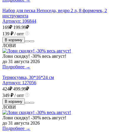
Набор для песка Непоседа, ведро 2 л, 8 формочек, 2
инструмента
Артикул:
106844
169
₽
199.99
₽
139
₽
/ опт
В корзину
ЛОВИ
Лови скидку! -30% весь август!
до 31 августа 2026
Подробнее →
Термосумка, 30*16*24 см
Артикул:
127056
424
₽
499.99
₽
349
₽
/ опт
В корзину
ЛОВИ
Лови скидку! -30% весь август!
до 31 августа 2026
Подробнее →