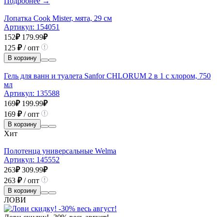
Подробнее →
Лопатка Cook Mister, мята, 29 см
Артикул:
154051
152
₽
179.99
₽
125
₽
/ опт
В корзину
Гель для ванн и туалета Sanfor CHLORUM 2 в 1 с хлором, 750
мл
Артикул:
135588
169
₽
199.99
₽
169
₽
/ опт
В корзину
Хит
Полотенца универсальные Welma
Артикул:
145552
263
₽
309.99
₽
263
₽
/ опт
В корзину
ЛОВИ