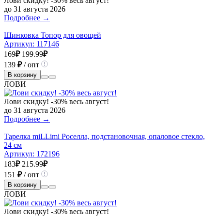
Лови скидку! -30% весь август!
до 31 августа 2026
Подробнее →
Шинковка Топор для овощей
Артикул:
117146
169
₽
199.99
₽
139
₽
/ опт
В корзину
ЛОВИ
Лови скидку! -30% весь август!
до 31 августа 2026
Подробнее →
Тарелка miLLimi Роселла, подстановочная, опаловое стекло,
24 см
Артикул:
172196
183
₽
215.99
₽
151
₽
/ опт
В корзину
ЛОВИ
Лови скидку! -30% весь август!