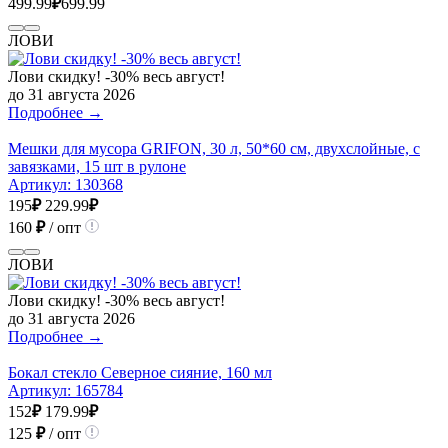
499.99
₽
699.99
ЛОВИ
Лови скидку! -30% весь август!
до 31 августа 2026
Подробнее →
Мешки для мусора GRIFON, 30 л, 50*60 см, двухслойные, с
завязками, 15 шт в рулоне
Артикул:
130368
195
₽
229.99
₽
160
₽
/ опт
ЛОВИ
Лови скидку! -30% весь август!
до 31 августа 2026
Подробнее →
Бокал стекло Северное сияние, 160 мл
Артикул:
165784
152
₽
179.99
₽
125
₽
/ опт