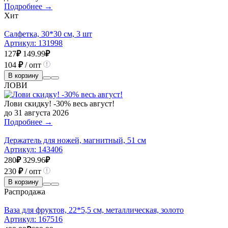
Подробнее →
Хит
Салфетка, 30*30 см, 3 шт
Артикул:
131998
127
₽
149.99
₽
104
₽
/ опт
В корзину
ЛОВИ
Лови скидку! -30% весь август!
до 31 августа 2026
Подробнее →
Держатель для ножей, магнитный, 51 см
Артикул:
143406
280
₽
329.96
₽
230
₽
/ опт
В корзину
Распродажа
Ваза для фруктов, 22*5,5 см, металлическая, золото
Артикул:
167516