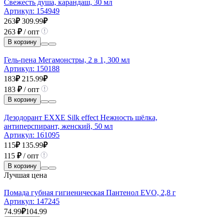
Свежесть душа, карандаш, 30 мл
Артикул:
154949
263
₽
309.99
₽
263
₽
/ опт
В корзину
Гель-пена Мегамонстры, 2 в 1, 300 мл
Артикул:
150188
183
₽
215.99
₽
183
₽
/ опт
В корзину
Дезодорант EXXE Silk effect Нежность шёлка,
антиперспирант, женский, 50 мл
Артикул:
161095
115
₽
135.99
₽
115
₽
/ опт
В корзину
Лучшая цена
Помада губная гигиеническая Пантенол EVO, 2,8 г
Артикул:
147245
74.99
₽
104.99