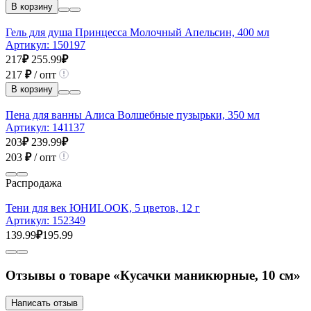
В корзину
Гель для душа Принцесса Молочный Апельсин, 400 мл
Артикул:
150197
217
₽
255.99
₽
217
₽
/ опт
В корзину
Пена для ванны Алиса Волшебные пузырьки, 350 мл
Артикул:
141137
203
₽
239.99
₽
203
₽
/ опт
Распродажа
Тени для век ЮНИLOOK, 5 цветов, 12 г
Артикул:
152349
139.99
₽
195.99
Отзывы о товаре «Кусачки маникюрные, 10 см»
Написать отзыв