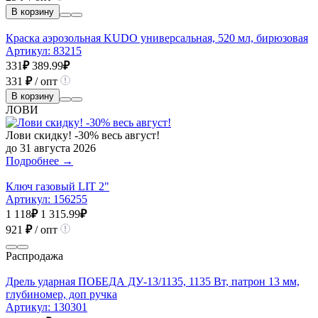
В корзину
Краска аэрозольная KUDO универсальная, 520 мл, бирюзовая
Артикул:
83215
331
₽
389.99
₽
331
₽
/ опт
В корзину
ЛОВИ
Лови скидку! -30% весь август!
до 31 августа 2026
Подробнее →
Ключ газовый LIT 2"
Артикул:
156255
1 118
₽
1 315.99
₽
921
₽
/ опт
Распродажа
Дрель ударная ПОБЕДА ДУ-13/1135, 1135 Вт, патрон 13 мм,
глубиномер, доп ручка
Артикул:
130301