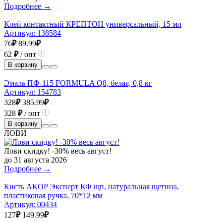
Подробнее →
Клей контактный КРЕПТОН универсальный, 15 мл
Артикул:
138584
76
₽
89.99
₽
62
₽
/ опт
В корзину
Эмаль ПФ-115 FORMULA Q8, белая, 0,8 кг
Артикул:
154783
328
₽
385.99
₽
328
₽
/ опт
В корзину
ЛОВИ
Лови скидку! -30% весь август!
до 31 августа 2026
Подробнее →
Кисть АКОР Эксперт КФ щп, натуральная щетина,
пластиковая ручка, 70*12 мм
Артикул:
00434
127
₽
149.99
₽