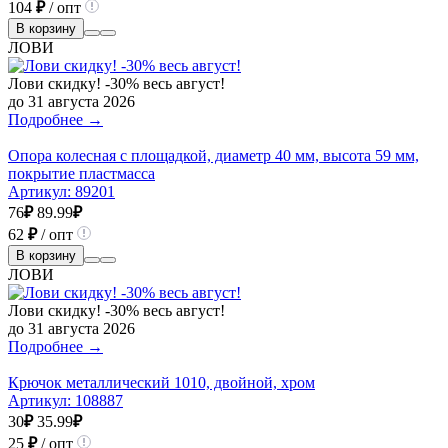
104
₽
/ опт
В корзину
ЛОВИ
Лови скидку! -30% весь август!
до 31 августа 2026
Подробнее →
Опора колесная с площадкой, диаметр 40 мм, высота 59 мм,
покрытие пластмасса
Артикул:
89201
76
₽
89.99
₽
62
₽
/ опт
В корзину
ЛОВИ
Лови скидку! -30% весь август!
до 31 августа 2026
Подробнее →
Крючок металлический 1010, двойной, хром
Артикул:
108887
30
₽
35.99
₽
25
₽
/ опт