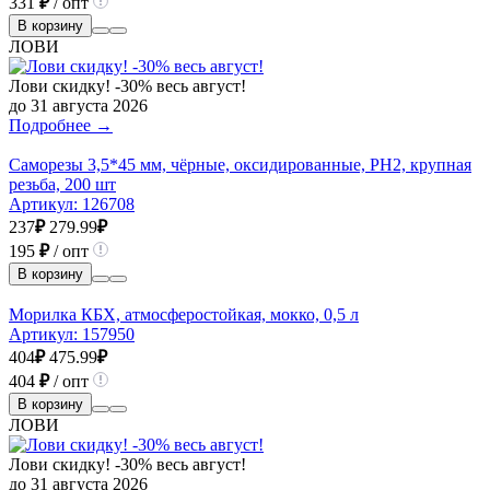
331
₽
/ опт
В корзину
ЛОВИ
Лови скидку! -30% весь август!
до 31 августа 2026
Подробнее →
Саморезы 3,5*45 мм, чёрные, оксидированные, РН2, крупная
резьба, 200 шт
Артикул:
126708
237
₽
279.99
₽
195
₽
/ опт
В корзину
Морилка КБХ, атмосферостойкая, мокко, 0,5 л
Артикул:
157950
404
₽
475.99
₽
404
₽
/ опт
В корзину
ЛОВИ
Лови скидку! -30% весь август!
до 31 августа 2026