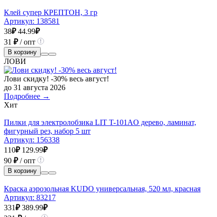
Клей супер КРЕПТОН, 3 гр
Артикул:
138581
38
₽
44.99
₽
31
₽
/ опт
В корзину
ЛОВИ
Лови скидку! -30% весь август!
до 31 августа 2026
Подробнее →
Хит
Пилки для электролобзика LIT T-101AO дерево, ламинат,
фигурный рез, набор 5 шт
Артикул:
156338
110
₽
129.99
₽
90
₽
/ опт
В корзину
Краска аэрозольная KUDO универсальная, 520 мл, красная
Артикул:
83217
331
₽
389.99
₽