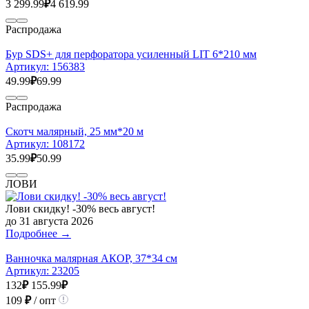
3 299.99
₽
4 619.99
Распродажа
Бур SDS+ для перфоратора усиленный LIT 6*210 мм
Артикул:
156383
49.99
₽
69.99
Распродажа
Скотч малярный, 25 мм*20 м
Артикул:
108172
35.99
₽
50.99
ЛОВИ
Лови скидку! -30% весь август!
до 31 августа 2026
Подробнее →
Ванночка малярная АКОР, 37*34 см
Артикул:
23205
132
₽
155.99
₽
109
₽
/ опт