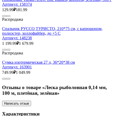
Артикул:
158374
129.99
₽
181.99
Распродажа
Спальник РУССО ТУРИСТО, 210*75 см, с капюшоном,
полиэстер, холлофайбер, до +5 С
Артикул:
148238
1 199.99
₽
1 679.99
Распродажа
Сумка изотермическая 27 л, 36*20*38 см
Артикул:
163901
749.99
₽
1 049.99
Отзывы о товаре «Леска рыболовная 0,14 мм,
100 м, плетёная, зелёная»
Написать отзыв
Характеристики