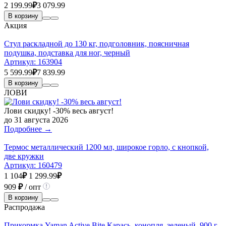
2 199.99
₽
3 079.99
В корзину
Акция
Стул раскладной до 130 кг, подголовник, поясничная
подушка, подставка для ног, черный
Артикул:
163904
5 599.99
₽
7 839.99
В корзину
ЛОВИ
Лови скидку! -30% весь август!
до 31 августа 2026
Подробнее →
Термос металлический 1200 мл, широкое горло, с кнопкой,
две кружки
Артикул:
160479
1 104
₽
1 299.99
₽
909
₽
/ опт
В корзину
Распродажа
Прикормка Yaman Active Bite Карась, конопля, зеленый, 900 г