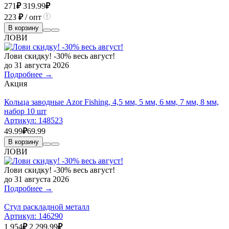
271
₽
319.99
₽
223
₽
/ опт
В корзину
ЛОВИ
Лови скидку! -30% весь август!
до 31 августа 2026
Подробнее →
Акция
Кольца заводные Azor Fishing, 4,5 мм, 5 мм, 6 мм, 7 мм, 8 мм,
набор 10 шт
Артикул:
148523
49.99
₽
69.99
В корзину
ЛОВИ
Лови скидку! -30% весь август!
до 31 августа 2026
Подробнее →
Стул раскладной металл
Артикул:
146290
1 954
₽
2 299.99
₽