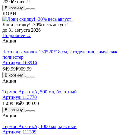
209
₽
/ опт
В корзину
ЛОВИ
Лови скидку! -30% весь август!
до 31 августа 2026
Подробнее →
Акция
Чехол для удочек 130*20*18 см, 2 отделения, камуфляж,
полиэстер
Артикул:
163916
649.99
₽
909.99
В корзину
Акция
Термос АрктикА, 500 мл, болотный
Артикул:
113770
1 499.99
₽
2 099.99
В корзину
Акция
Термос АрктикА, 1000 мл, красный
Артикул:
111399