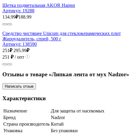
Щетка подметальная AKOR Нарни
Артикул:
19288
134.99
₽
188.99
Средство чистящее Unicum для стеклокерамических плит
Жироудалитель, спрей, 500 г
Артикул:
138590
251
₽
295.99
₽
251
₽
/ опт
Отзывы о товаре «Липкая лента от мух Nadzor»
Написать отзыв
Характеристики
Назначение
Для защиты от насекомых
Бренд
Nadzor
Страна производитель
Китай
Упаковка
Без упаковки