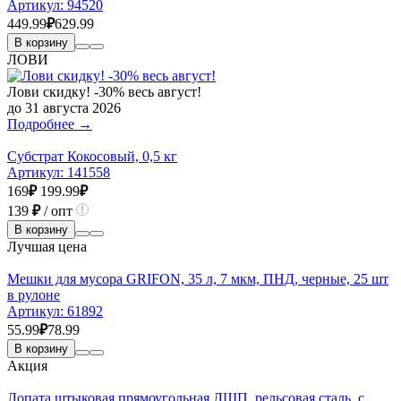
Артикул:
94520
449.99
₽
629.99
В корзину
ЛОВИ
Лови скидку! -30% весь август!
до 31 августа 2026
Подробнее →
Субстрат Кокосовый, 0,5 кг
Артикул:
141558
169
₽
199.99
₽
139
₽
/ опт
В корзину
Лучшая цена
Мешки для мусора GRIFON, 35 л, 7 мкм, ПНД, черные, 25 шт
в рулоне
Артикул:
61892
55.99
₽
78.99
В корзину
Акция
Лопата штыковая прямоугольная ЛШП, рельсовая сталь, с