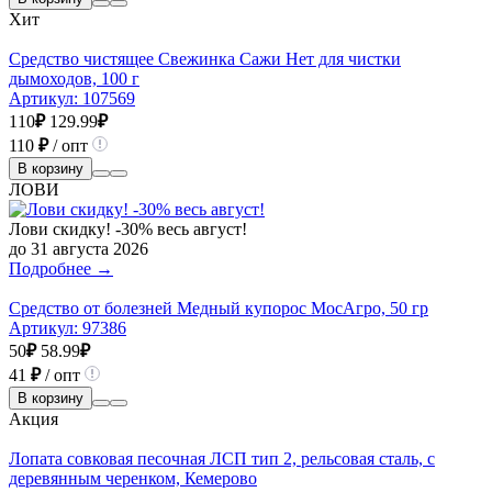
Хит
Средство чистящее Свежинка Сажи Нет для чистки
дымоходов, 100 г
Артикул:
107569
110
₽
129.99
₽
110
₽
/ опт
В корзину
ЛОВИ
Лови скидку! -30% весь август!
до 31 августа 2026
Подробнее →
Средство от болезней Медный купорос МосАгро, 50 гр
Артикул:
97386
50
₽
58.99
₽
41
₽
/ опт
В корзину
Акция
Лопата совковая песочная ЛСП тип 2, рельсовая сталь, с
деревянным черенком, Кемерово