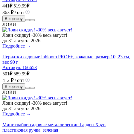
441
₽
519.99
₽
363
₽
/ опт
В корзину
ЛОВИ
Лови скидку! -30% весь август!
до 31 августа 2026
Подробнее →
Перчатки садовые inbloom PROF+, кожаные, размер 10, 23 см,
вес 90 г
Артикул:
166653
501
₽
589.99
₽
412
₽
/ опт
В корзину
ЛОВИ
Лови скидку! -30% весь август!
до 31 августа 2026
Подробнее →
Миниграбли садовые металлические Гарден Хаус,
пластиковая ручка, зеленая