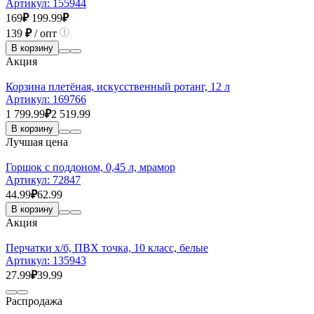
Артикул:
155944
169
₽
199.99
₽
139
₽
/ опт
В корзину
Акция
Корзина плетёная, искусственный ротанг, 12 л
Артикул:
169766
1 799.99
₽
2 519.99
В корзину
Лучшая цена
Горшок с поддоном, 0,45 л, мрамор
Артикул:
72847
44.99
₽
62.99
В корзину
Акция
Перчатки х/б, ПВХ точка, 10 класс, белые
Артикул:
135943
27.99
₽
39.99
Распродажа