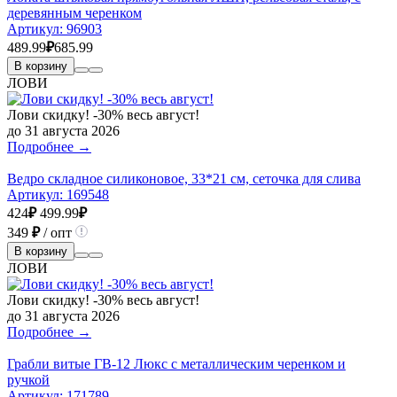
деревянным черенком
Артикул:
96903
489.99
₽
685.99
В корзину
ЛОВИ
Лови скидку! -30% весь август!
до 31 августа 2026
Подробнее →
Ведро складное силиконовое, 33*21 см, сеточка для слива
Артикул:
169548
424
₽
499.99
₽
349
₽
/ опт
В корзину
ЛОВИ
Лови скидку! -30% весь август!
до 31 августа 2026
Подробнее →
Грабли витые ГВ-12 Люкс с металлическим черенком и
ручкой
Артикул:
171789