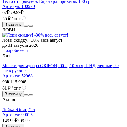
Тесто от грызунов Еврогард, брикеты, 100 гр
Артикул:
100579
67
₽
79.99
₽
55
₽
/ опт
В корзину
ЛОВИ
Лови скидку! -30% весь август!
до 31 августа 2026
Подробнее →
Хит
Мешки для мусора GRIFON, 60 л, 10 мкм, ПНД, черные, 20
шт в рулоне
Артикул:
52968
98
₽
115.99
₽
81
₽
/ опт
В корзину
Акция
Лейка Юнис, 5 л
Артикул:
99015
149.99
₽
209.99
В корзину