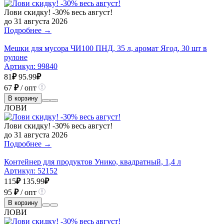
Лови скидку! -30% весь август!
до 31 августа 2026
Подробнее →
Мешки для мусора ЧИ100 ПНД, 35 л, аромат Ягод, 30 шт в
рулоне
Артикул:
99840
81
₽
95.99
₽
67
₽
/ опт
В корзину
ЛОВИ
Лови скидку! -30% весь август!
до 31 августа 2026
Подробнее →
Контейнер для продуктов Унико, квадратный, 1,4 л
Артикул:
52152
115
₽
135.99
₽
95
₽
/ опт
В корзину
ЛОВИ