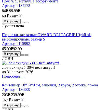
Нож № 5, металл, в ассортименте
Артикул:
134572
84
₽
99.99
₽
69
₽
/ опт
В корзину
Лучшая цена
Перчатки латексные GWARD DELTAGRIP HighRisk,
высокопрочные, размер S
Артикул:
115992
65.99
₽
92.99
В корзину
ЛОВИ
Лови скидку! -30% весь август!
до 31 августа 2026
Подробнее →
Контейнер 18*14*9 см, защелки, 2 яруса, 2 отсека, ложка
Артикул:
136909
203
₽
239.99
₽
167
₽
/ опт
В корзину
ЛОВИ