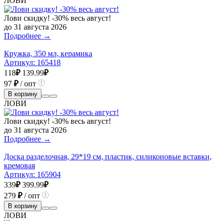
ЛОВИ
Лови скидку! -30% весь август!
до 31 августа 2026
Подробнее →
Кружка, 350 мл, керамика
Артикул:
165418
118
₽
139.99
₽
97
₽
/ опт
В корзину
ЛОВИ
Лови скидку! -30% весь август!
до 31 августа 2026
Подробнее →
Доска разделочная, 29*19 см, пластик, силиконовые вставки,
кремовая
Артикул:
165904
339
₽
399.99
₽
279
₽
/ опт
В корзину
ЛОВИ