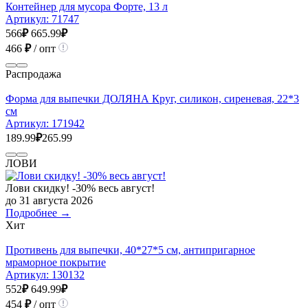
Контейнер для мусора Форте, 13 л
Артикул:
71747
566
₽
665.99
₽
466
₽
/ опт
Распродажа
Форма для выпечки ДОЛЯНА Круг, силикон, сиреневая, 22*3
см
Артикул:
171942
189.99
₽
265.99
ЛОВИ
Лови скидку! -30% весь август!
до 31 августа 2026
Подробнее →
Хит
Противень для выпечки, 40*27*5 см, антипригарное
мраморное покрытие
Артикул:
130132
552
₽
649.99
₽
454
₽
/ опт