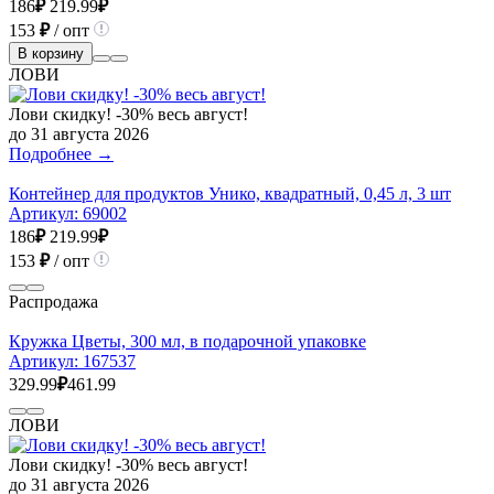
186
₽
219.99
₽
153
₽
/ опт
В корзину
ЛОВИ
Лови скидку! -30% весь август!
до 31 августа 2026
Подробнее →
Контейнер для продуктов Унико, квадратный, 0,45 л, 3 шт
Артикул:
69002
186
₽
219.99
₽
153
₽
/ опт
Распродажа
Кружка Цветы, 300 мл, в подарочной упаковке
Артикул:
167537
329.99
₽
461.99
ЛОВИ
Лови скидку! -30% весь август!
до 31 августа 2026