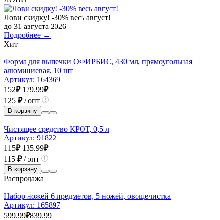
Лови скидку! -30% весь август!
до 31 августа 2026
Подробнее →
Хит
Форма для выпечки ОФИРБИС, 430 мл, прямоугольная,
алюминиевая, 10 шт
Артикул:
164369
152
₽
179.99
₽
125
₽
/ опт
В корзину
Чистящее средство КРОТ, 0,5 л
Артикул:
91822
115
₽
135.99
₽
115
₽
/ опт
В корзину
Распродажа
Набор ножей 6 предметов, 5 ножей, овощечистка
Артикул:
165897
599.99
₽
839.99