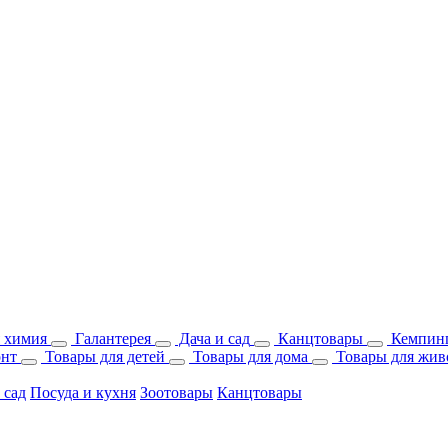
 химия
Галантерея
Дача и сад
Канцтовары
Кемпинг
онт
Товары для детей
Товары для дома
Товары для жив
 сад
Посуда и кухня
Зоотовары
Канцтовары