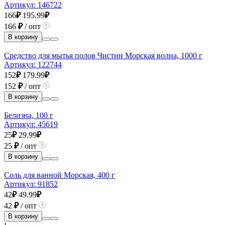
Артикул:
146722
166
₽
195.99
₽
166
₽
/ опт
В корзину
Средство для мытья полов Чистин Морская волна, 1000 г
Артикул:
122744
152
₽
179.99
₽
152
₽
/ опт
В корзину
Белизна, 100 г
Артикул:
45619
25
₽
29.99
₽
25
₽
/ опт
В корзину
Соль для ванной Морская, 400 г
Артикул:
91852
42
₽
49.99
₽
42
₽
/ опт
В корзину