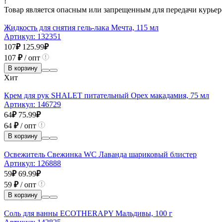
!
Товар является опасным или запрещенным для передачи курьер
Жидкость для снятия гель-лака Мечта, 115 мл
Артикул:
132351
107
₽
125.99
₽
107
₽
/ опт
В корзину
Хит
Крем для рук SHALET питательный Орех макадамия, 75 мл
Артикул:
146729
64
₽
75.99
₽
64
₽
/ опт
В корзину
Освежитель Свежинка WC Лаванда шариковый блистер
Артикул:
126888
59
₽
69.99
₽
59
₽
/ опт
В корзину
Соль для ванны ECOTHERAPY Мальдивы, 100 г