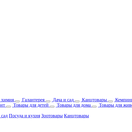
 химия
Галантерея
Дача и сад
Канцтовары
Кемпинг
онт
Товары для детей
Товары для дома
Товары для жив
 сад
Посуда и кухня
Зоотовары
Канцтовары