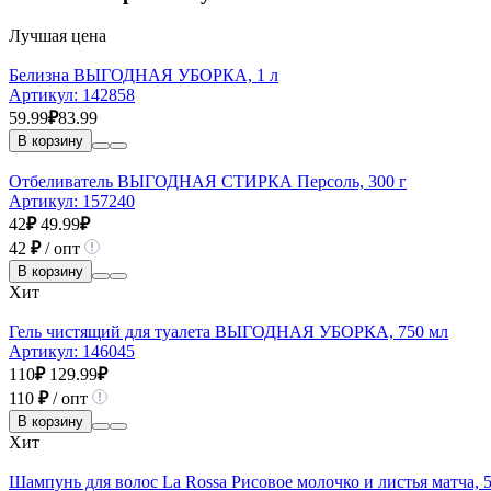
Лучшая цена
Белизна ВЫГОДНАЯ УБОРКА, 1 л
Артикул:
142858
59.99
₽
83.99
В корзину
Отбеливатель ВЫГОДНАЯ СТИРКА Персоль, 300 г
Артикул:
157240
42
₽
49.99
₽
42
₽
/ опт
В корзину
Хит
Гель чистящий для туалета ВЫГОДНАЯ УБОРКА, 750 мл
Артикул:
146045
110
₽
129.99
₽
110
₽
/ опт
В корзину
Хит
Шампунь для волос La Rossa Рисовое молочко и листья матча, 