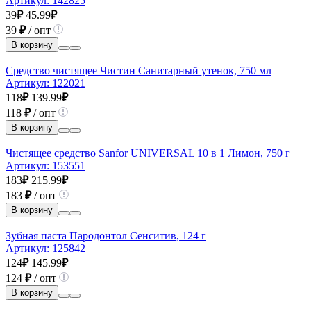
Артикул:
142825
39
₽
45.99
₽
39
₽
/ опт
В корзину
Средство чистящее Чистин Санитарный утенок, 750 мл
Артикул:
122021
118
₽
139.99
₽
118
₽
/ опт
В корзину
Чистящее средство Sanfor UNIVERSAL 10 в 1 Лимон, 750 г
Артикул:
153551
183
₽
215.99
₽
183
₽
/ опт
В корзину
Зубная паста Пародонтол Сенситив, 124 г
Артикул:
125842
124
₽
145.99
₽
124
₽
/ опт
В корзину