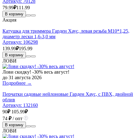
Артикул:
70128
79.99
₽
111.99
В корзину
Акция
Катушка для триммера Гарден Хаус, левая резьба М10*1,25,
диаметр лески 1,6-3,0 мм
Артикул:
106298
139.99
₽
195.99
В корзину
ЛОВИ
Лови скидку! -30% весь август!
до 31 августа 2026
Подробнее →
Перчатки садовые нейлоновые Гарден Хаус, с ПВХ, двойной
облив
Артикул:
132160
90
₽
105.99
₽
74
₽
/ опт
В корзину
ЛОВИ