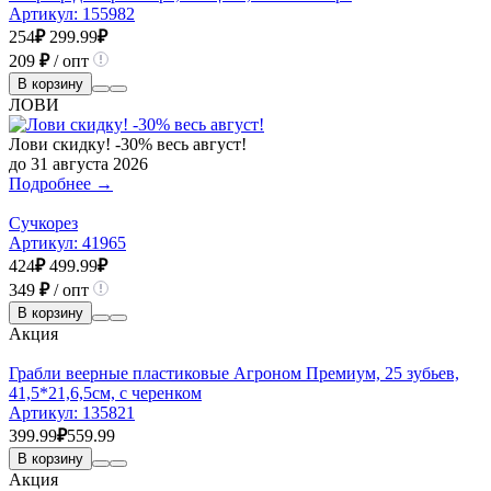
Артикул:
155982
254
₽
299.99
₽
209
₽
/ опт
В корзину
ЛОВИ
Лови скидку! -30% весь август!
до 31 августа 2026
Подробнее →
Сучкорез
Артикул:
41965
424
₽
499.99
₽
349
₽
/ опт
В корзину
Акция
Грабли веерные пластиковые Агроном Премиум, 25 зубьев,
41,5*21,6,5см, с черенком
Артикул:
135821
399.99
₽
559.99
В корзину
Акция