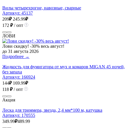
Вилы четырехрогие, навозные, сварные
Артикул:
45137
209
₽
245.99
₽
172
₽
/ опт
ЛОВИ
Лови скидку! -30% весь август!
до 31 августа 2026
Подробнее →
Жидкость для фумигатора от мух и комаров MIGAN 45 ночей,
без запаха
Артикул:
166924
144
₽
169.99
₽
118
₽
/ опт
Акция
Леска для триммера, звезда, 2,4 мм*100 м, катушка
Артикул:
170555
349.99
₽
489.99