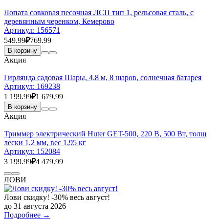
Лопата совковая песочная ЛСП тип 1, рельсовая сталь, с
деревянным черенком, Кемерово
Артикул:
156571
549.99
₽
769.99
В корзину
Акция
Гирлянда садовая Шары, 4,8 м, 8 шаров, солнечная батарея
Артикул:
169238
1 199.99
₽
1 679.99
В корзину
Акция
Триммер электрический Huter GET-500, 220 В, 500 Вт, толщ
лески 1,2 мм, вес 1,95 кг
Артикул:
152084
3 199.99
₽
4 479.99
ЛОВИ
Лови скидку! -30% весь август!
до 31 августа 2026
Подробнее →