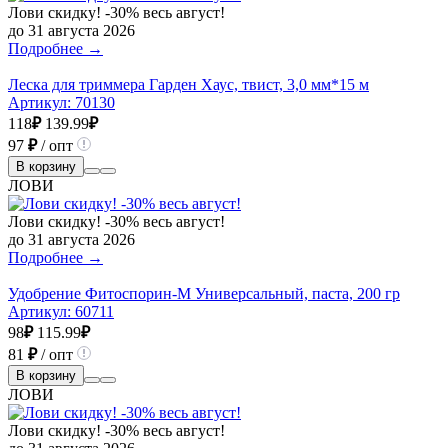
Лови скидку! -30% весь август!
до 31 августа 2026
Подробнее →
Леска для триммера Гарден Хаус, твист, 3,0 мм*15 м
Артикул:
70130
118
₽
139.99
₽
97
₽
/ опт
В корзину
ЛОВИ
Лови скидку! -30% весь август!
до 31 августа 2026
Подробнее →
Удобрение Фитоспорин-М Универсальный, паста, 200 гр
Артикул:
60711
98
₽
115.99
₽
81
₽
/ опт
В корзину
ЛОВИ
Лови скидку! -30% весь август!