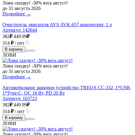
Лови скидку! -30% весь август!
до 31 августа 2026
Подробнее →
Очиститель двигателя AVS AVK-657 концентрат, 1 л
Артикул:
142644
382
₽
449.99
₽
314
₽
/ опт
В корзину
ЛОВИ
Лови скидку! -30% весь август!
до 31 августа 2026
Подробнее →
Автомобильное зарядное устройство TREQA CC-332, 1*USB,
1*Type-C, QC 18 Вт, PD 20 Вт
Артикул:
163723
382
₽
449.99
₽
314
₽
/ опт
В корзину
ЛОВИ
Лови скидку! -30% весь август!