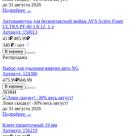
до 31 августа 2026
Подробнее →
Автошампунь для бесконтактной мойки AVS Active Foam
ULTRA PF-80 1:8-12, 1 л
Артикул:
150013
413
₽
485.99
₽
340
₽
/ опт
В корзину
Распродажа
Набор для удаления вмятин авто NG
Артикул:
124380
475.99
₽
666.99
В корзину
ЛОВИ
Лови скидку! -30% весь август!
до 31 августа 2026
Подробнее →
Ключ трещоточный 19 мм
Артикул:
156219