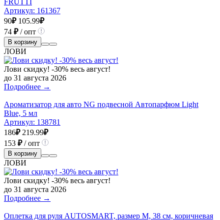
FRUTTI
Артикул:
161367
90
₽
105.99
₽
74
₽
/ опт
В корзину
ЛОВИ
Лови скидку! -30% весь август!
до 31 августа 2026
Подробнее →
Ароматизатор для авто NG подвесной Автопарфюм Light
Blue, 5 мл
Артикул:
138781
186
₽
219.99
₽
153
₽
/ опт
В корзину
ЛОВИ
Лови скидку! -30% весь август!
до 31 августа 2026
Подробнее →
Оплетка для руля AUTOSMART, размер М, 38 см, коричневая