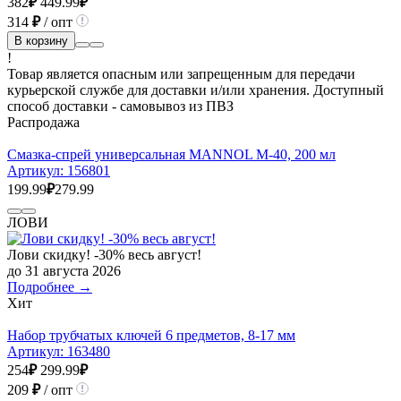
382
₽
449.99
₽
314
₽
/ опт
В корзину
!
Товар является опасным или запрещенным для передачи
курьерской службе для доставки и/или хранения. Доступный
способ доставки - самовывоз из ПВЗ
Распродажа
Смазка-спрей универсальная MANNOL М-40, 200 мл
Артикул:
156801
199.99
₽
279.99
ЛОВИ
Лови скидку! -30% весь август!
до 31 августа 2026
Подробнее →
Хит
Набор трубчатых ключей 6 предметов, 8-17 мм
Артикул:
163480
254
₽
299.99
₽
209
₽
/ опт