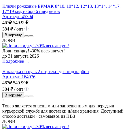
Ключи рожковые ЕРМАК 8*10, 10*12, 12*13, 13*14, 14*17,
17*19 мм, набор 6 предметов
Артикул:
45394
467
₽
549.99
₽
384
₽
/ опт
В корзину
ЛОВИ
Лови скидку! -30% весь август!
до 31 августа 2026
Подробнее →
Накладка на руль 2 шт, текстура под карбон
Артикул:
164076
467
₽
549.99
₽
384
₽
/ опт
В корзину
!
Товар является опасным или запрещенным для передачи
курьерской службе для доставки и/или хранения. Доступный
способ доставки - самовывоз из ПВЗ
ЛОВИ