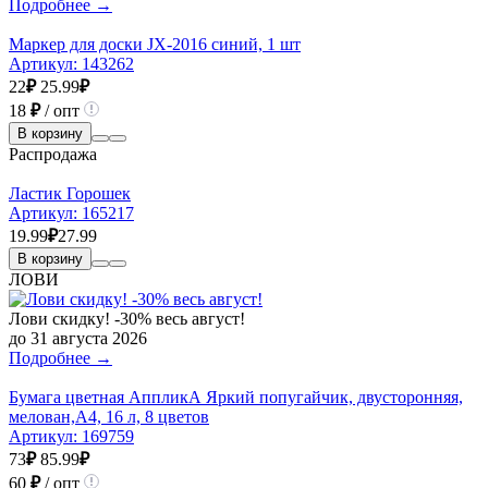
Подробнее →
Маркер для доски JX-2016 синий, 1 шт
Артикул:
143262
22
₽
25.99
₽
18
₽
/ опт
В корзину
Распродажа
Ластик Горошек
Артикул:
165217
19.99
₽
27.99
В корзину
ЛОВИ
Лови скидку! -30% весь август!
до 31 августа 2026
Подробнее →
Бумага цветная АппликА Яркий попугайчик, двусторонняя,
мелован,А4, 16 л, 8 цветов
Артикул:
169759
73
₽
85.99
₽
60
₽
/ опт