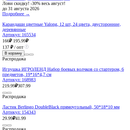
Лови скидку! -30% весь август!
до 31 августа 2026
Подробнее →
Карандаши цветные Yalong, 12 шт, 24 цвета, двусторонние,
деревянные
Артикул:
165534
166
₽
195.99
₽
137
₽
/ опт
В корзину
Распродажа
Игрушка ИГРОЛЕНД Набор боевых волчков со стартером, 6
предметов, 19*16*4,7 см
Артикул:
168983
219.99
₽
307.99
Распродажа
Ластик Berlingo DoubleBlack прямоугольный, 50*18*10 мм
Артикул:
154343
29.99
₽
41.99
Распродажа