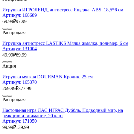
Игрушка ИГРОЛЕНД, антистресс Ящерка, ABS, 18,5*6 см
Артикул:
168689
69.99
₽
97.99
Распродажа
Игрушка-антистресс LASTIKS Мялка-жмялка, полимер, 6 см
Артикул:
131004
49.99
₽
69.99
Акция
Игрушка мягкая DOURMAN Кролик, 25 см
Артикул:
165370
269.99
₽
377.99
Распродажа
Настольная игра ЛАС ИГРАС Дуббль. Подводный мир, на
реакцию и внимание, 20 карт
Артикул:
171050
99.99
₽
139.99