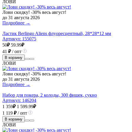
ЛОВИ
Лови скидку! -30% весь август!
до 31 августа 2026
Подробнее →
Ластик Berlingo Aliens флуоресцентный, 28*28*12 мм
Артикул:
155075
50
₽
59.99
₽
41
₽
/ опт
В корзину
ЛОВИ
Лови скидку! -30% весь август!
до 31 августа 2026
Подробнее →
Набор для покера, 2 колоды, 300 фишек, сукно
Артикул:
146204
1 359
₽
1 599.99
₽
1 119
₽
/ опт
В корзину
ЛОВИ