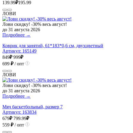
139.99
₽
195.99
ЛОВИ
Лови скидку! -30% весь август!
до 31 августа 2026
Подробнее →
Коврик для занятий, 61*183*0,6 см, двухцветный
Артикул:
165149
849
₽
999
₽
699
₽
/ опт
ЛОВИ
Лови скидку! -30% весь август!
до 31 августа 2026
Подробнее →
Мяч баскетбольный, размер 7
Артикул:
163834
679
₽
799.99
₽
559
₽
/ опт