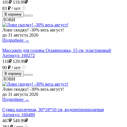
101
₽
119.99
₽
83
₽
/ опт
В корзину
ЛОВИ
Лови скидку! -30% весь август!
до 31 августа 2026
Подробнее →
Массажер для головы Осьминожка, 15 см, пластиковый
Артикул:
160272
110
₽
129.99
₽
90
₽
/ опт
В корзину
ЛОВИ
Лови скидку! -30% весь август!
до 31 августа 2026
Подробнее →
Сумка наплечная, 30*18*10 см, водонепроницаемая
Артикул:
160489
467
₽
549.99
₽
384
₽
/ опт