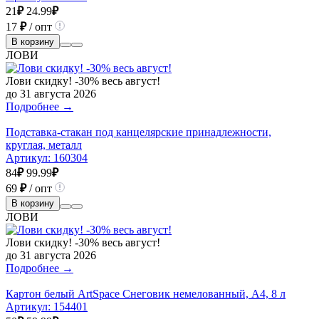
21
₽
24.99
₽
17
₽
/ опт
В корзину
ЛОВИ
Лови скидку! -30% весь август!
до 31 августа 2026
Подробнее →
Подставка-стакан под канцелярские принадлежности,
круглая, металл
Артикул:
160304
84
₽
99.99
₽
69
₽
/ опт
В корзину
ЛОВИ
Лови скидку! -30% весь август!
до 31 августа 2026
Подробнее →
Картон белый ArtSpace Снеговик немелованный, А4, 8 л
Артикул:
154401