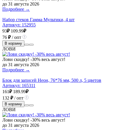
до 31 августа 2026
Подробнее →
Набор стеков Гамма Мультики, 4 шт
Артикул:
152955
93
₽
109.99
₽
76
₽
/ опт
В корзину
ЛОВИ
Лови скидку! -30% весь август!
до 31 августа 2026
Подробнее →
Блок для записей Неон, 76*76 мм, 500 л, 5 цветов
Артикул:
165311
161
₽
189.99
₽
132
₽
/ опт
В корзину
ЛОВИ
Лови скидку! -30% весь август!
до 31 августа 2026