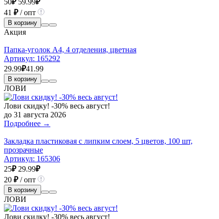
50
₽
59.99
₽
41
₽
/ опт
В корзину
Акция
Папка-уголок А4, 4 отделения, цветная
Артикул:
165292
29.99
₽
41.99
В корзину
ЛОВИ
Лови скидку! -30% весь август!
до 31 августа 2026
Подробнее →
Закладка пластиковая с липким слоем, 5 цветов, 100 шт,
прозрачные
Артикул:
165306
25
₽
29.99
₽
20
₽
/ опт
В корзину
ЛОВИ
Лови скидку! -30% весь август!