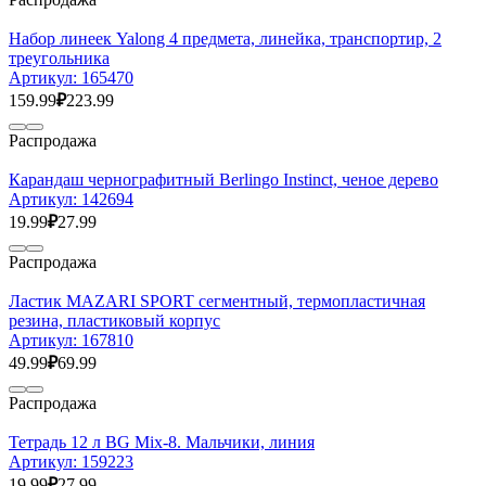
Набор линеек Yalong 4 предмета, линейка, транспортир, 2
треугольника
Артикул:
165470
159.99
₽
223.99
Распродажа
Карандаш чернографитный Berlingo Instinct, ченое дерево
Артикул:
142694
19.99
₽
27.99
Распродажа
Ластик MAZARI SPORT сегментный, термопластичная
резина, пластиковый корпус
Артикул:
167810
49.99
₽
69.99
Распродажа
Тетрадь 12 л BG Mix-8. Мальчики, линия
Артикул:
159223
19.99
₽
27.99