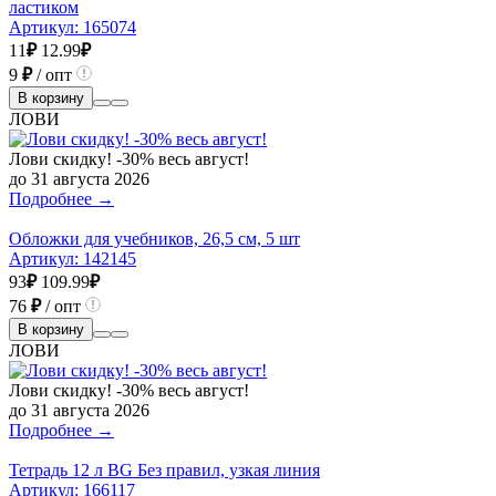
ластиком
Артикул:
165074
11
₽
12.99
₽
9
₽
/ опт
В корзину
ЛОВИ
Лови скидку! -30% весь август!
до 31 августа 2026
Подробнее →
Обложки для учебников, 26,5 см, 5 шт
Артикул:
142145
93
₽
109.99
₽
76
₽
/ опт
В корзину
ЛОВИ
Лови скидку! -30% весь август!
до 31 августа 2026
Подробнее →
Тетрадь 12 л BG Без правил, узкая линия
Артикул:
166117