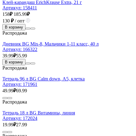
Клей-карандаш ErichKrause Extra, 21 г
Артикул:
158411
158
₽
185.99
₽
130
₽
/ опт
В корзину
Распродажа
Дневник BG Mix-8, Мальчики 1-11 класс, 40 л
Артикул:
166322
39.99
₽
55.99
В корзину
Распродажа
Тетрадь 96 л BG Calm down, А5, клетка
Артикул:
171961
49.99
₽
69.99
Распродажа
Тетрадь 18 л BG Витамины, линия
Артикул:
172024
19.99
₽
27.99
Распродажа