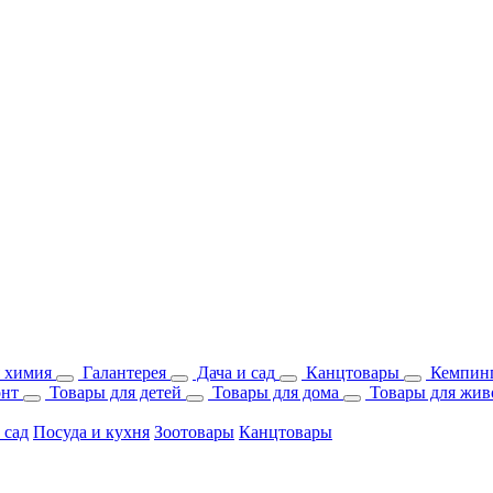
 химия
Галантерея
Дача и сад
Канцтовары
Кемпинг
онт
Товары для детей
Товары для дома
Товары для жив
 сад
Посуда и кухня
Зоотовары
Канцтовары