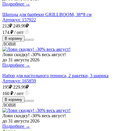
Подробнее →
Щипцы для барбекю GRILLBOOM, 38*8 см
Артикул:
157922
212
₽
249.99
₽
174
₽
/ опт
В корзину
ЛОВИ
Лови скидку! -30% весь август!
до 31 августа 2026
Подробнее →
Набор для настольного тенниса, 2 ракетки, 3 шарика
Артикул:
165859
195
₽
229.99
₽
160
₽
/ опт
В корзину
ЛОВИ
Лови скидку! -30% весь август!
до 31 августа 2026
Подробнее →