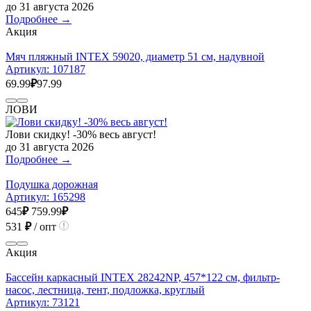
до 31 августа 2026
Подробнее →
Акция
Мяч пляжный INTEX 59020, диаметр 51 см, надувной
Артикул:
107187
69.99
₽
97.99
ЛОВИ
Лови скидку! -30% весь август!
до 31 августа 2026
Подробнее →
Подушка дорожная
Артикул:
165298
645
₽
759.99
₽
531
₽
/ опт
Акция
Бассейн каркасный INTEX 28242NP, 457*122 см, фильтр-
насос, лестница, тент, подложка, круглый
Артикул:
73121