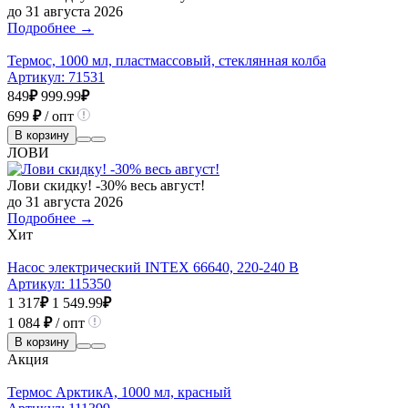
до 31 августа 2026
Подробнее →
Термос, 1000 мл, пластмассовый, стеклянная колба
Артикул:
71531
849
₽
999.99
₽
699
₽
/ опт
В корзину
ЛОВИ
Лови скидку! -30% весь август!
до 31 августа 2026
Подробнее →
Хит
Насос электрический INTEX 66640, 220-240 В
Артикул:
115350
1 317
₽
1 549.99
₽
1 084
₽
/ опт
В корзину
Акция
Термос АрктикА, 1000 мл, красный