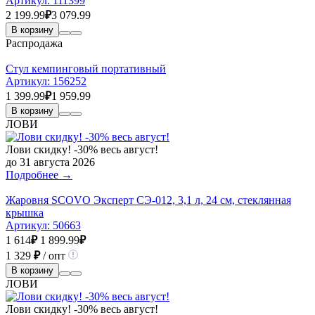
Артикул:
111399
2 199.99
₽
3 079.99
В корзину
Распродажа
Стул кемпинговый портативный
Артикул:
156252
1 399.99
₽
1 959.99
В корзину
ЛОВИ
Лови скидку! -30% весь август!
до 31 августа 2026
Подробнее →
Жаровня SCOVO Эксперт СЭ-012, 3,1 л, 24 см, стеклянная
крышка
Артикул:
50663
1 614
₽
1 899.99
₽
1 329
₽
/ опт
В корзину
ЛОВИ
Лови скидку! -30% весь август!