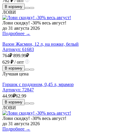
762
₽
/ опт
В корзину
ЛОВИ
Лови скидку! -30% весь август!
до 31 августа 2026
Подробнее →
Вазон Жасмин, 12 л, на ножке, белый
Артикул:
61683
764
₽
899.99
₽
629
₽
/ опт
В корзину
Лучшая цена
Горшок с поддоном, 0,45 л, мрамор
Артикул:
72847
44.99
₽
62.99
В корзину
ЛОВИ
Лови скидку! -30% весь август!
до 31 августа 2026
Подробнее →