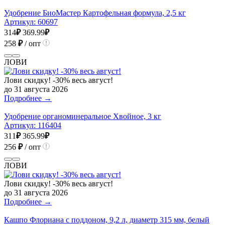
Удобрение БиоМастер Картофельная формула, 2,5 кг
Артикул:
60697
314
₽
369.99
₽
258
₽
/ опт
ЛОВИ
Лови скидку! -30% весь август!
до 31 августа 2026
Подробнее →
Удобрение органоминеральное Хвойное, 3 кг
Артикул:
116404
311
₽
365.99
₽
256
₽
/ опт
ЛОВИ
Лови скидку! -30% весь август!
до 31 августа 2026
Подробнее →
Кашпо Флориана с поддоном, 9,2 л, диаметр 315 мм, белый