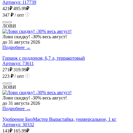
Артикул:
117739
421
₽
495.99
₽
347
₽
/ опт
ЛОВИ
Лови скидку! -30% весь август!
до 31 августа 2026
Подробнее →
Горшок с поддоном, 6,7 л, терракотовый
Артикул:
73611
271
₽
319.99
₽
223
₽
/ опт
ЛОВИ
Лови скидку! -30% весь август!
до 31 августа 2026
Подробнее →
Удобрение БиоМастер Вырастайка, универсальное, 1 кг
Артикул:
30332
141
₽
165.99
₽