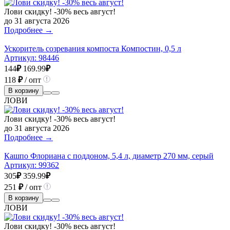
Лови скидку! -30% весь август!
до 31 августа 2026
Подробнее →
Ускоритель созревания компоста Компостин, 0,5 л
Артикул:
98446
144
₽
169.99
₽
118
₽
/ опт
В корзину
ЛОВИ
Лови скидку! -30% весь август!
до 31 августа 2026
Подробнее →
Кашпо Флориана с поддоном, 5,4 л, диаметр 270 мм, серый
Артикул:
99362
305
₽
359.99
₽
251
₽
/ опт
В корзину
ЛОВИ
Лови скидку! -30% весь август!