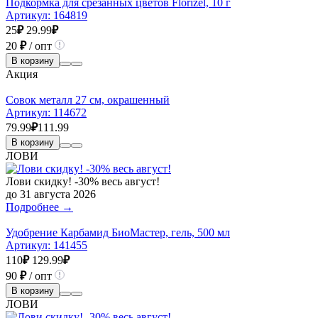
Подкормка для срезанных цветов Florizel, 10 г
Артикул:
164819
25
₽
29.99
₽
20
₽
/ опт
В корзину
Акция
Совок металл 27 см, окрашенный
Артикул:
114672
79.99
₽
111.99
В корзину
ЛОВИ
Лови скидку! -30% весь август!
до 31 августа 2026
Подробнее →
Удобрение Карбамид БиоМастер, гель, 500 мл
Артикул:
141455
110
₽
129.99
₽
90
₽
/ опт
В корзину
ЛОВИ