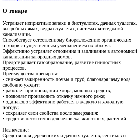
О товаре
Устраняет неприятные запахи в биотуалетах, дачных туалетах,
выгребных ямах, ведрах-туалетах, системах коттеджной
канализации.
Способствует естественному биоразложению органичес­ких
отходов с существенным уменьшением их объёма.
Эффективно устраняет отложения и заиливание в авто­номной
канализации загородных домов.
Предотвращает газообразование, развитие гнилостных
процессов.
Преимущества препарата:
• снижает зажиренность почвы и труб, благодаря чему вода
свободно уходит;
• работает при попадании хлора, моющих средств;
• позволяет производить откачку намного реже;
• одинаково эффективно работает в жаркую и холодную
погоду;
• сохраняет свои свойства после замерзания;
• средство нетоксично для человека, животных, растений.
Назначение:
Средство для деревенских и дачных туалетов, септиков и