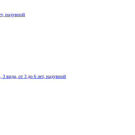
ет, надувной
 вида, от 3 до 6 лет, надувной