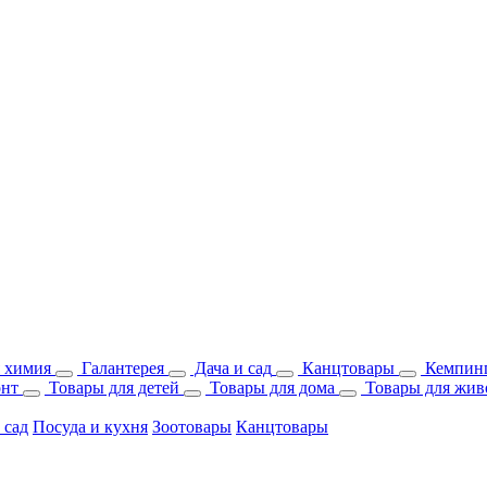
 химия
Галантерея
Дача и сад
Канцтовары
Кемпинг
онт
Товары для детей
Товары для дома
Товары для жив
 сад
Посуда и кухня
Зоотовары
Канцтовары