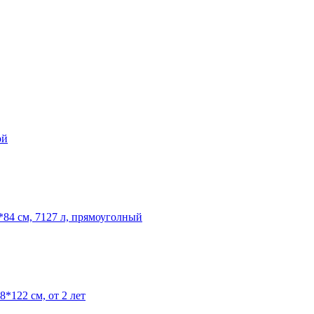
ой
*84 см, 7127 л, прямоуголный
122 см, от 2 лет