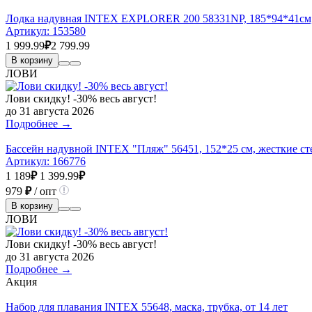
Лодка надувная INTEX EXPLORER 200 58331NP, 185*94*41см, 
Артикул:
153580
1 999.99
₽
2 799.99
В корзину
ЛОВИ
Лови скидку! -30% весь август!
до 31 августа 2026
Подробнее →
Бассейн надувной INTEX "Пляж" 56451, 152*25 см, жесткие ст
Артикул:
166776
1 189
₽
1 399.99
₽
979
₽
/ опт
В корзину
ЛОВИ
Лови скидку! -30% весь август!
до 31 августа 2026
Подробнее →
Акция
Набор для плавания INTEX 55648, маска, трубка, от 14 лет