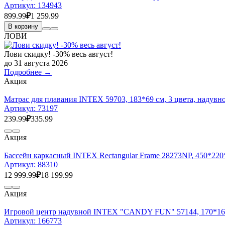
Артикул:
134943
899.99
₽
1 259.99
В корзину
ЛОВИ
Лови скидку! -30% весь август!
до 31 августа 2026
Подробнее →
Акция
Матрас для плавания INTEX 59703, 183*69 см, 3 цвета, надувн
Артикул:
73197
239.99
₽
335.99
Акция
Бассейн каркасный INTEX Rectangular Frame 28273NP, 450*220
Артикул:
88310
12 999.99
₽
18 199.99
Акция
Игровой центр надувной INTEX "CANDY FUN" 57144, 170*168*
Артикул:
166773