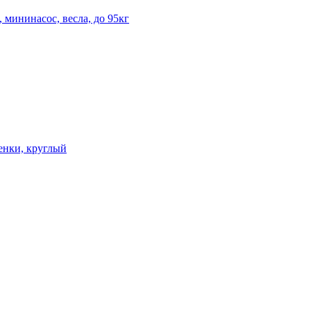
мининасос, весла, до 95кг
енки, круглый