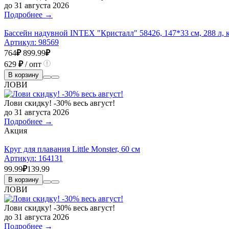
до 31 августа 2026
Подробнее →
Бассейн надувной INTEX "Кристалл" 58426, 147*33 см, 288 л, 
Артикул:
98569
764
₽
899.99
₽
629
₽
/ опт
В корзину
ЛОВИ
Лови скидку! -30% весь август!
до 31 августа 2026
Подробнее →
Акция
Круг для плавания Little Monster, 60 см
Артикул:
164131
99.99
₽
139.99
В корзину
ЛОВИ
Лови скидку! -30% весь август!
до 31 августа 2026
Подробнее →