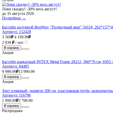
Лови скидку! -30% весь август!
до 31 августа 2026
Подробнее →
Бассейн надувной BestWay "Подводный мир" 54118, 262*157*4
Артикул:
152428
3 569
₽
4 199.99
₽
2 939
₽
/ опт
В корзину
Акция
Бассейн каркасный INTEX Metal Frame 28212, 366*76 см, 6503 л
Артикул:
84485
9 999.99
₽
13 999.99
В корзину
Акция
Зонт пляжный, диаметр 300 см, пластиковая труба, разноцветн
Артикул:
116796
1 999.99
₽
2 799.99
В корзину
Распродажа