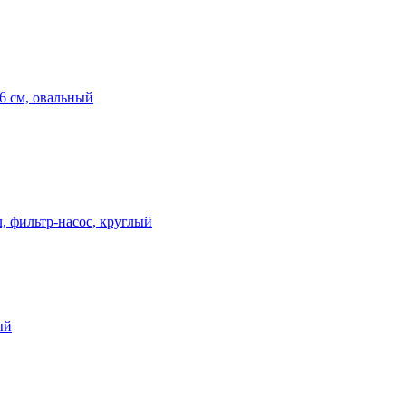
6 см, овальный
, фильтр-насос, круглый
ый