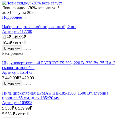
Лови скидку! -30% весь август!
до 31 августа 2026
Подробнее →
Набор отвёрток комбинированный, 2 шт
Артикул:
117700
127
₽
149.99
₽
104
₽
/ опт
В корзину
Распродажа
Шуруповерт сетевой PATRIOT FS 303, 220 В, 330 Вт, 25 Нм, 2
скорости, коробка
Артикул:
151473
2 449.99
₽
3 429.99
В корзину
Пила циркулярная ЕРМАК ПД-185/1500, 1500 Вт, глубина
пропила 65 мм, диск 185*20 мм
Артикул:
165998
5 558
₽
6 539.99
₽
5 558
₽
/ опт