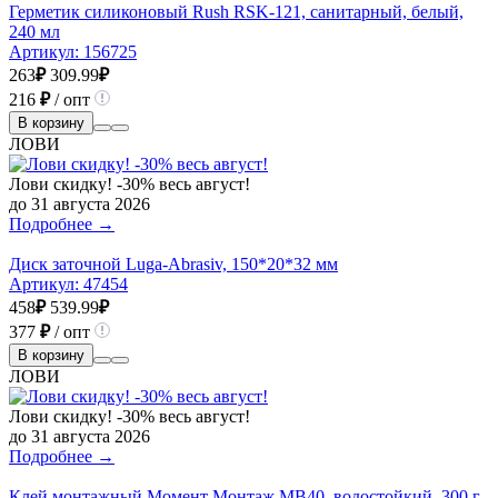
Герметик силиконовый Rush RSK-121, санитарный, белый,
240 мл
Артикул:
156725
263
₽
309.99
₽
216
₽
/ опт
В корзину
ЛОВИ
Лови скидку! -30% весь август!
до 31 августа 2026
Подробнее →
Диск заточной Luga-Abrasiv, 150*20*32 мм
Артикул:
47454
458
₽
539.99
₽
377
₽
/ опт
В корзину
ЛОВИ
Лови скидку! -30% весь август!
до 31 августа 2026
Подробнее →
Клей монтажный Момент Монтаж MB40, водостойкий, 300 г