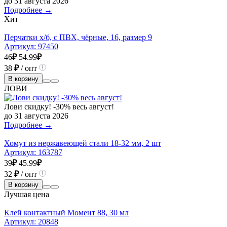
до 31 августа 2026
Подробнее →
Хит
Перчатки х/б, с ПВХ, чёрные, 16, размер 9
Артикул:
97450
46
₽
54.99
₽
38
₽
/ опт
В корзину
ЛОВИ
Лови скидку! -30% весь август!
до 31 августа 2026
Подробнее →
Хомут из нержавеющей стали 18-32 мм, 2 шт
Артикул:
163787
39
₽
45.99
₽
32
₽
/ опт
В корзину
Лучшая цена
Клей контактный Момент 88, 30 мл
Артикул:
20848