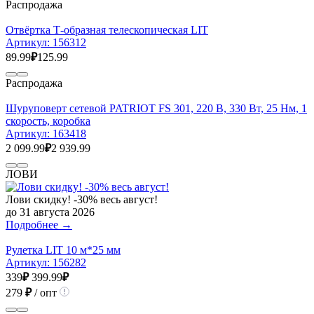
Распродажа
Отвёртка Т-образная телескопическая LIT
Артикул:
156312
89.99
₽
125.99
Распродажа
Шуруповерт сетевой PATRIOT FS 301, 220 В, 330 Вт, 25 Нм, 1
скорость, коробка
Артикул:
163418
2 099.99
₽
2 939.99
ЛОВИ
Лови скидку! -30% весь август!
до 31 августа 2026
Подробнее →
Рулетка LIT 10 м*25 мм
Артикул:
156282
339
₽
399.99
₽
279
₽
/ опт