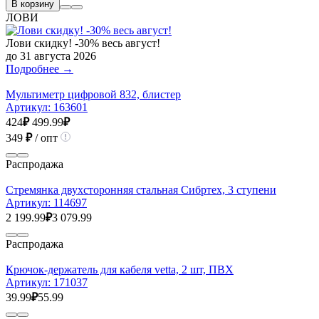
В корзину
ЛОВИ
Лови скидку! -30% весь август!
до 31 августа 2026
Подробнее →
Мультиметр цифровой 832, блистер
Артикул:
163601
424
₽
499.99
₽
349
₽
/ опт
Распродажа
Стремянка двухсторонняя стальная Сибртех, 3 ступени
Артикул:
114697
2 199.99
₽
3 079.99
Распродажа
Крючок-держатель для кабеля vetta, 2 шт, ПВХ
Артикул:
171037
39.99
₽
55.99