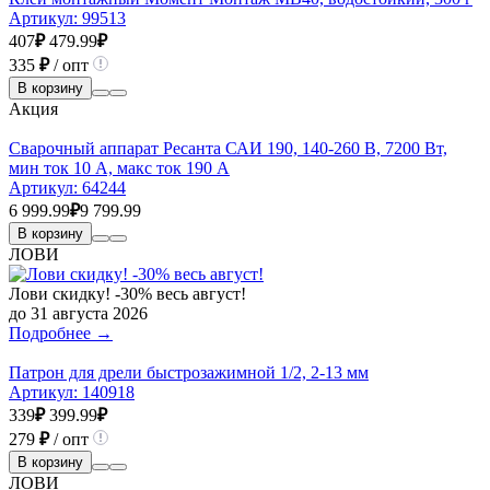
Артикул:
99513
407
₽
479.99
₽
335
₽
/ опт
В корзину
Акция
Сварочный аппарат Ресанта САИ 190, 140-260 В, 7200 Вт,
мин ток 10 А, макс ток 190 А
Артикул:
64244
6 999.99
₽
9 799.99
В корзину
ЛОВИ
Лови скидку! -30% весь август!
до 31 августа 2026
Подробнее →
Патрон для дрели быстрозажимной 1/2, 2-13 мм
Артикул:
140918
339
₽
399.99
₽
279
₽
/ опт
В корзину
ЛОВИ