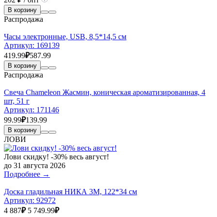
В корзину
Распродажа
Часы электронные, USB, 8,5*14,5 см
Артикул:
169139
419.99
₽
587.99
В корзину
Распродажа
Свеча Chameleon Жасмин, коническая ароматизированная, 4
шт, 51 г
Артикул:
171146
99.99
₽
139.99
В корзину
ЛОВИ
Лови скидку! -30% весь август!
до 31 августа 2026
Подробнее →
Доска гладильная НИКА 3М, 122*34 см
Артикул:
92972
4 887
₽
5 749.99
₽