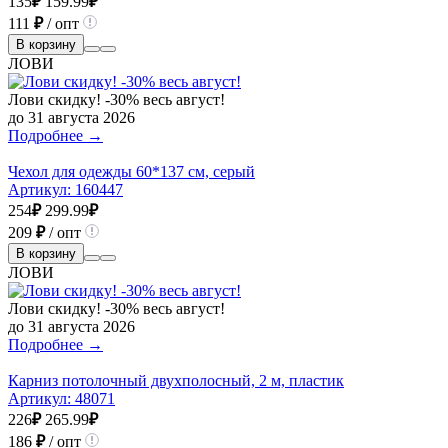
135
₽
159.99
₽
111
₽
/ опт
В корзину
ЛОВИ
Лови скидку! -30% весь август!
до 31 августа 2026
Подробнее →
Чехол для одежды 60*137 см, серый
Артикул:
160447
254
₽
299.99
₽
209
₽
/ опт
В корзину
ЛОВИ
Лови скидку! -30% весь август!
до 31 августа 2026
Подробнее →
Карниз потолочный двухполосный, 2 м, пластик
Артикул:
48071
226
₽
265.99
₽
186
₽
/ опт