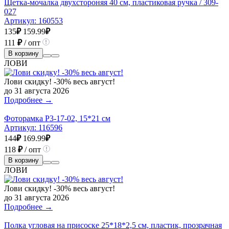
Щетка-мочалка двухстороняя 40 см, пластиковая ручка / 309-
027
Артикул:
160553
135
₽
159.99
₽
111
₽
/ опт
В корзину
ЛОВИ
Лови скидку! -30% весь август!
до 31 августа 2026
Подробнее →
Фоторамка Р3-17-02, 15*21 см
Артикул:
116596
144
₽
169.99
₽
118
₽
/ опт
В корзину
ЛОВИ
Лови скидку! -30% весь август!
до 31 августа 2026
Подробнее →
Полка угловая на присоске 25*18*2,5 см, пластик, прозрачная