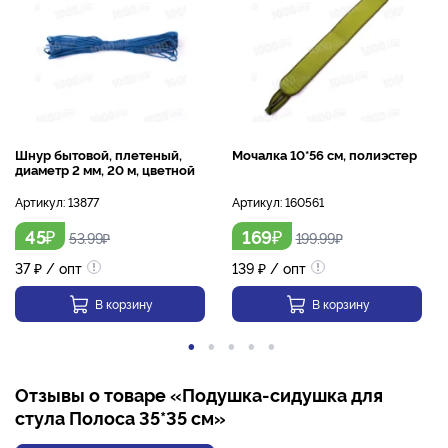
Шнур бытовой, плетеный,
Мочалка 10*56 см, полиэстер
диаметр 2 мм, 20 м, цветной
Артикул:
13877
Артикул:
160561
₽
₽
45
169
53.99
₽
199.99
₽
37
₽
/ опт
139
₽
/ опт
В корзину
В корзину
Отзывы о товаре «Подушка-сидушка для
стула Полоса 35*35 см»