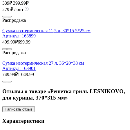
339
₽
399.99
₽
279
₽
/ опт
Распродажа
Сумка изотермическая 11,5 л, 30*15,5*25 см
Артикул:
163899
499.99
₽
699.99
Распродажа
Сумка изотермическая 27 л, 36*20*38 см
Артикул:
163901
749.99
₽
1 049.99
Отзывы о товаре «Решетка гриль LESNIKOVO,
для курицы, 370*315 мм»
Написать отзыв
Характеристики