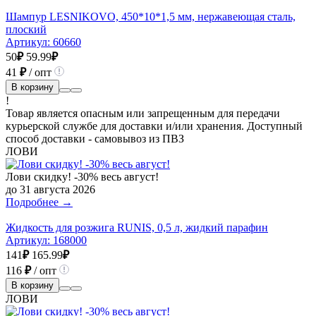
Шампур LESNIKOVO, 450*10*1,5 мм, нержавеющая сталь,
плоский
Артикул:
60660
50
₽
59.99
₽
41
₽
/ опт
В корзину
!
Товар является опасным или запрещенным для передачи
курьерской службе для доставки и/или хранения. Доступный
способ доставки - самовывоз из ПВЗ
ЛОВИ
Лови скидку! -30% весь август!
до 31 августа 2026
Подробнее →
Жидкость для розжига RUNIS, 0,5 л, жидкий парафин
Артикул:
168000
141
₽
165.99
₽
116
₽
/ опт
В корзину
ЛОВИ