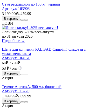
Стул раскладной до 130 кг, черный
Артикул:
163903
3 199.99
₽
4 479.99
В корзину
ЛОВИ
Лови скидку! -30% весь август!
до 31 августа 2026
Подробнее →
Щепа для копчения PALISAD Camping, ольховая с
можжевельником
Артикул:
104151
64
₽
75.99
₽
53
₽
/ опт
В корзину
Акция
Термос АрктикА, 500 мл, болотный
Артикул:
113770
1 499.99
₽
2 099.99
В корзину
Акция