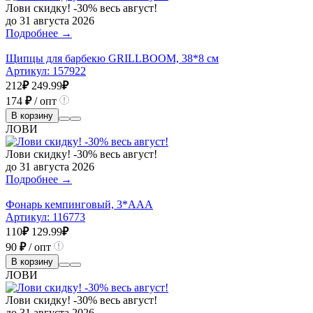
Лови скидку! -30% весь август!
до 31 августа 2026
Подробнее →
Щипцы для барбекю GRILLBOOM, 38*8 см
Артикул:
157922
212
₽
249.99
₽
174
₽
/ опт
В корзину
ЛОВИ
Лови скидку! -30% весь август!
до 31 августа 2026
Подробнее →
Фонарь кемпинговый, 3*AAA
Артикул:
116773
110
₽
129.99
₽
90
₽
/ опт
В корзину
ЛОВИ
Лови скидку! -30% весь август!
до 31 августа 2026