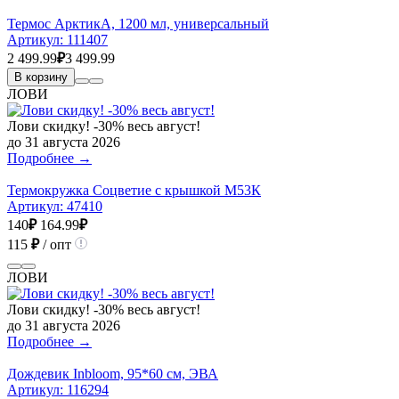
Термос АрктикА, 1200 мл, универсальный
Артикул:
111407
2 499.99
₽
3 499.99
В корзину
ЛОВИ
Лови скидку! -30% весь август!
до 31 августа 2026
Подробнее →
Термокружка Соцветие с крышкой М53К
Артикул:
47410
140
₽
164.99
₽
115
₽
/ опт
ЛОВИ
Лови скидку! -30% весь август!
до 31 августа 2026
Подробнее →
Дождевик Inbloom, 95*60 см, ЭВА
Артикул:
116294