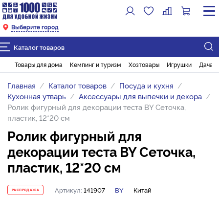
Выберите город
Каталог товаров
Товары для дома
Кемпинг и туризм
Хозтовары
Игрушки
Дача и
Главная
Каталог товаров
Посуда и кухня
Кухонная утварь
Аксессуары для выпечки и декора
Ролик фигурный для декорации теста BY Сеточка,
пластик, 12*20 см
Ролик фигурный для
декорации теста BY Сеточка,
пластик, 12*20 см
Артикул:
141907
BY
Китай
РАСПРОДАЖА