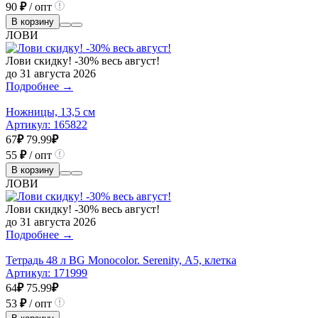
90
₽
/ опт
В корзину
ЛОВИ
Лови скидку! -30% весь август!
до 31 августа 2026
Подробнее →
Ножницы, 13,5 см
Артикул:
165822
67
₽
79.99
₽
55
₽
/ опт
В корзину
ЛОВИ
Лови скидку! -30% весь август!
до 31 августа 2026
Подробнее →
Тетрадь 48 л BG Monocolor. Serenity, А5, клетка
Артикул:
171999
64
₽
75.99
₽
53
₽
/ опт