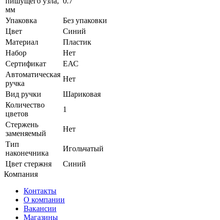
пишущего узла,
0.7
мм
Упаковка
Без упаковки
Цвет
Синий
Материал
Пластик
Набор
Нет
Сертификат
ЕАС
Автоматическая
Нет
ручка
Вид ручки
Шариковая
Количество
1
цветов
Стержень
Нет
заменяемый
Тип
Игольчатый
наконечника
Цвет стержня
Синий
Компания
Контакты
О компании
Вакансии
Магазины