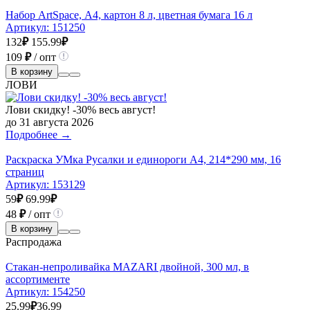
Набор ArtSpace, А4, картон 8 л, цветная бумага 16 л
Артикул:
151250
132
₽
155.99
₽
109
₽
/ опт
В корзину
ЛОВИ
Лови скидку! -30% весь август!
до 31 августа 2026
Подробнее →
Раскраска УМка Русалки и единороги А4, 214*290 мм, 16
страниц
Артикул:
153129
59
₽
69.99
₽
48
₽
/ опт
В корзину
Распродажа
Стакан-непроливайка MAZARI двойной, 300 мл, в
ассортименте
Артикул:
154250
25.99
₽
36.99