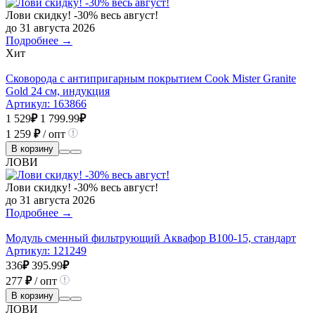
Лови скидку! -30% весь август!
до 31 августа 2026
Подробнее →
Хит
Сковорода с антипригарным покрытием Cook Mister Granite
Gold 24 см, индукция
Артикул:
163866
1 529
₽
1 799.99
₽
1 259
₽
/ опт
В корзину
ЛОВИ
Лови скидку! -30% весь август!
до 31 августа 2026
Подробнее →
Модуль сменный фильтрующий Аквафор В100-15, стандарт
Артикул:
121249
336
₽
395.99
₽
277
₽
/ опт
В корзину
ЛОВИ