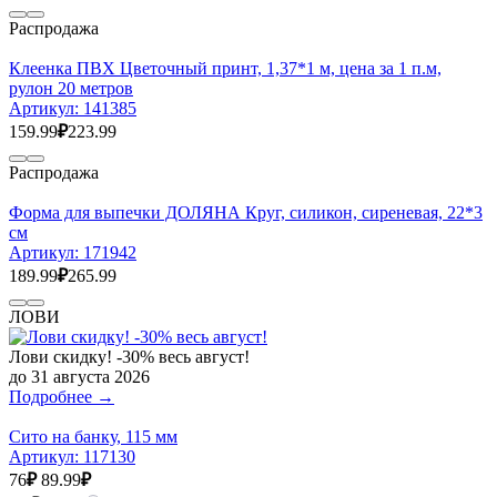
Распродажа
Клеенка ПВХ Цветочный принт, 1,37*1 м, цена за 1 п.м,
рулон 20 метров
Артикул:
141385
159.99
₽
223.99
Распродажа
Форма для выпечки ДОЛЯНА Круг, силикон, сиреневая, 22*3
см
Артикул:
171942
189.99
₽
265.99
ЛОВИ
Лови скидку! -30% весь август!
до 31 августа 2026
Подробнее →
Сито на банку, 115 мм
Артикул:
117130
76
₽
89.99
₽