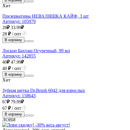
В корзину
Хит
Презервативы НЕВАЛЯШКА КАЙФ, 3 шт
Артикул:
105979
28
₽
33.99
₽
28
₽
/ опт
В корзину
Лосьон Бахташ Огуречный, 99 мл
Артикул:
142855
40
₽
47.99
₽
40
₽
/ опт
В корзину
Хит
Зубная щетка Dr.Brush 6042 для взрослых
Артикул:
158643
67
₽
79.99
₽
67
₽
/ опт
В корзину
ЛОВИ