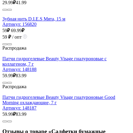
29.99
₽
41.99
Зубная нить D.I.E.S Мята, 15 м
Артикул:
156820
59
₽
69.99
₽
59
₽
/ опт
Распродажа
Патчи гидрогелевые Beauty Visage гиалуроновые с
коллагеном, 7 г
Артикул:
148188
59.99
₽
83.99
Распродажа
Патчи гидрогелевые Beauty Visage гиалуроновые Good
Morning охлаждающие, 7 г
Артикул:
148187
59.99
₽
83.99
Отзывы о товаре «Салфетки бумажные