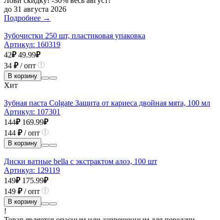
Лови скидку! -30% весь август!
до 31 августа 2026
Подробнее →
Зубочистки 250 шт, пластиковая упаковка
Артикул:
160319
42
₽
49.99
₽
34
₽
/ опт
В корзину
Хит
Зубная паста Colgate Защита от кариеса двойная мята, 100 мл
Артикул:
107301
144
₽
169.99
₽
144
₽
/ опт
В корзину
Диски ватные bella с экстрактом алоэ, 100 шт
Артикул:
129119
149
₽
175.99
₽
149
₽
/ опт
В корзину
!
Товар является опасным или запрещенным для передачи