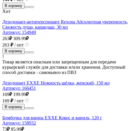
В корзину
Хит
Дезодорант-антиперспирант Rexona Абсолютная уверенность,
Свежесть душа, карандаш, 30 мл
Артикул:
154949
263
₽
309.99
₽
263
₽
/ опт
В корзину
!
Товар является опасным или запрещенным для передачи
курьерской службе для доставки и/или хранения. Доступный
способ доставки - самовывоз из ПВЗ
Дезодорант EXXE Нежность шёлка, женский, 150 мл
Артикул:
166451
169
₽
199.99
₽
169
₽
/ опт
В корзину
Бомбочка для ванны EXXE Кокос и ваниль, 120 г
Артикул:
158932
73
₽
85.99
₽