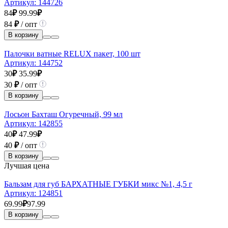
Артикул:
144726
84
₽
99.99
₽
84
₽
/ опт
В корзину
Палочки ватные RELUX пакет, 100 шт
Артикул:
144752
30
₽
35.99
₽
30
₽
/ опт
В корзину
Лосьон Бахташ Огуречный, 99 мл
Артикул:
142855
40
₽
47.99
₽
40
₽
/ опт
В корзину
Лучшая цена
Бальзам для губ БАРХАТНЫЕ ГУБКИ микс №1, 4,5 г
Артикул:
124851
69.99
₽
97.99
В корзину