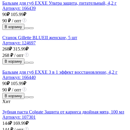
Бальзам для губ EXXE Ультра защита, питательный, 4,2 г
Артикул:
166439
90
₽
105.99
₽
90
₽
/ опт
В корзину
Станок Gillette BLUEII женские, 5 шт
Артикул:
124697
268
₽
315.99
₽
268
₽
/ опт
В корзину
Бальзам для губ EXXE 3 в 1 эффект восстановление, 4,2 г
Артикул:
166440
90
₽
105.99
₽
90
₽
/ опт
В корзину
Хит
Зубная паста Colgate Защита от кариеса двойная мята, 100 мл
Артикул:
107301
144
₽
169.99
₽
144
₽
/ опт