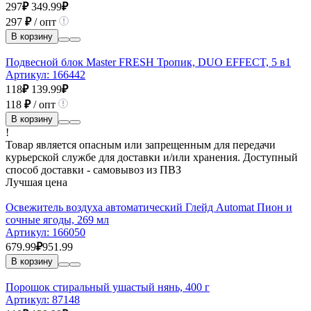
297
₽
349.99
₽
297
₽
/ опт
В корзину
Подвесной блок Master FRESH Тропик, DUO EFFECT, 5 в1
Артикул:
166442
118
₽
139.99
₽
118
₽
/ опт
В корзину
!
Товар является опасным или запрещенным для передачи
курьерской службе для доставки и/или хранения. Доступный
способ доставки - самовывоз из ПВЗ
Лучшая цена
Освежитель воздуха автоматический Глейд Automat Пион и
сочные ягоды, 269 мл
Артикул:
166050
679.99
₽
951.99
В корзину
Порошок стиральный ушастый нянь, 400 г
Артикул:
87148