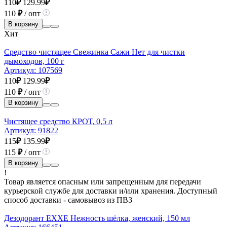
110
₽
129.99
₽
110
₽
/ опт
В корзину
Хит
Средство чистящее Свежинка Сажи Нет для чистки
дымоходов, 100 г
Артикул:
107569
110
₽
129.99
₽
110
₽
/ опт
В корзину
Чистящее средство КРОТ, 0,5 л
Артикул:
91822
115
₽
135.99
₽
115
₽
/ опт
В корзину
!
Товар является опасным или запрещенным для передачи
курьерской службе для доставки и/или хранения. Доступный
способ доставки - самовывоз из ПВЗ
Дезодорант EXXE Нежность шёлка, женский, 150 мл