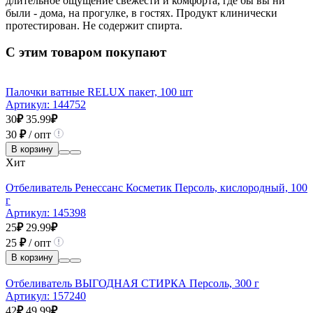
длительное ощущение свежести и комфорта, где бы вы ни
были - дома, на прогулке, в гостях. Продукт клинически
протестирован. Не содержит спирта.
С этим товаром покупают
Палочки ватные RELUX пакет, 100 шт
Артикул:
144752
30
₽
35.99
₽
30
₽
/ опт
В корзину
Хит
Отбеливатель Ренессанс Косметик Персоль, кислородный, 100
г
Артикул:
145398
25
₽
29.99
₽
25
₽
/ опт
В корзину
Отбеливатель ВЫГОДНАЯ СТИРКА Персоль, 300 г
Артикул:
157240
42
₽
49.99
₽