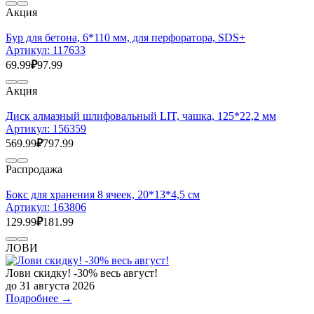
Акция
Бур для бетона, 6*110 мм, для перфоратора, SDS+
Артикул:
117633
69.99
₽
97.99
Акция
Диск алмазный шлифовальный LIT, чашка, 125*22,2 мм
Артикул:
156359
569.99
₽
797.99
Распродажа
Бокс для хранения 8 ячеек, 20*13*4,5 см
Артикул:
163806
129.99
₽
181.99
ЛОВИ
Лови скидку! -30% весь август!
до 31 августа 2026
Подробнее →