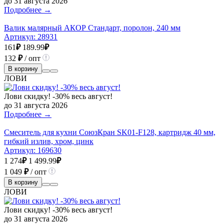
до 31 августа 2026
Подробнее →
Валик малярный АКОР Стандарт, поролон, 240 мм
Артикул:
28931
161
₽
189.99
₽
132
₽
/ опт
В корзину
ЛОВИ
Лови скидку! -30% весь август!
до 31 августа 2026
Подробнее →
Смеситель для кухни СоюзКран SK01-F128, картридж 40 мм,
гибкий излив, хром, цинк
Артикул:
169630
1 274
₽
1 499.99
₽
1 049
₽
/ опт
В корзину
ЛОВИ
Лови скидку! -30% весь август!
до 31 августа 2026