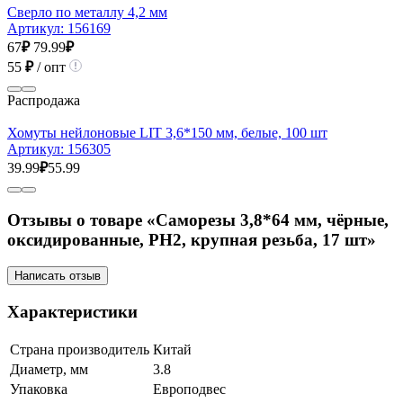
Сверло по металлу 4,2 мм
Артикул:
156169
67
₽
79.99
₽
55
₽
/ опт
Распродажа
Хомуты нейлоновые LIT 3,6*150 мм, белые, 100 шт
Артикул:
156305
39.99
₽
55.99
Отзывы о товаре «Саморезы 3,8*64 мм, чёрные,
оксидированные, РН2, крупная резьба, 17 шт»
Написать отзыв
Характеристики
Страна производитель
Китай
Диаметр, мм
3.8
Упаковка
Европодвес