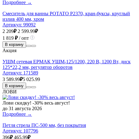
Подробнее →
Смеситель для ванны POTATO P2370, кран-буксы, круглый
излив 400 мм, хром
Артикул:
99092
2 209
₽
2 599.99
₽
1 819
₽
/ опт
В корзину
Акция
УШМ сетевая ЕРМАК УШМ-125/1200, 220 В, 1200 Вт, диск
125*22,2 мм, регулятор оборотов
Артикул:
171589
3 589.99
₽
5 025.99
В корзину
ЛОВИ
Лови скидку! -30% весь август!
до 31 августа 2026
Подробнее →
Петля стрела ПС-500 мм, без покрытия
Артикул:
107796
396
₽
465.99
₽