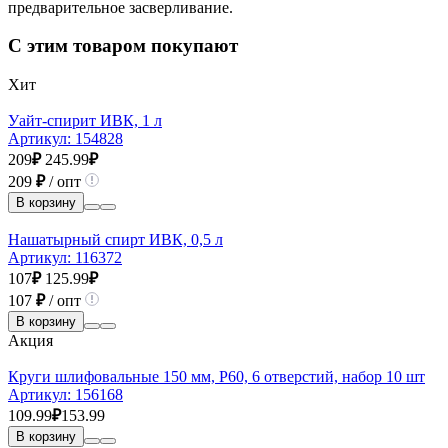
предварительное засверливание.
С этим товаром покупают
Хит
Уайт-спирит ИВК, 1 л
Артикул:
154828
209
₽
245.99
₽
209
₽
/ опт
В корзину
Нашатырный спирт ИВК, 0,5 л
Артикул:
116372
107
₽
125.99
₽
107
₽
/ опт
В корзину
Акция
Круги шлифовальные 150 мм, Р60, 6 отверстий, набор 10 шт
Артикул:
156168
109.99
₽
153.99
В корзину