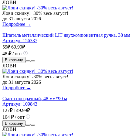
ЛОВИ
Лови скидку! -30% весь август!
до 31 августа 2026
Подробнее →
Шпатель металлический LIT двухкомпонентная ручка, 38 мм
Артикул:
156337
59
₽
69.99
₽
48
₽
/ опт
В корзину
ЛОВИ
Лови скидку! -30% весь август!
до 31 августа 2026
Подробнее →
Скотч прозрачный, 48 мм*90 м
Артикул:
109843
127
₽
149.99
₽
104
₽
/ опт
В корзину
ЛОВИ