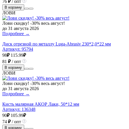
76
₽
/ опт
В корзину
ЛОВИ
Лови скидку! -30% весь август!
до 31 августа 2026
Подробнее →
Диск отрезной по металлу Luga-Abrasiv 230*2,0*22 мм
Артикул:
95794
98
₽
115.99
₽
81
₽
/ опт
В корзину
ЛОВИ
Лови скидку! -30% весь август!
до 31 августа 2026
Подробнее →
Кисть малярная АКОР Лаки, 50*12 мм
Артикул:
136348
90
₽
105.99
₽
74
₽
/ опт
В корзину