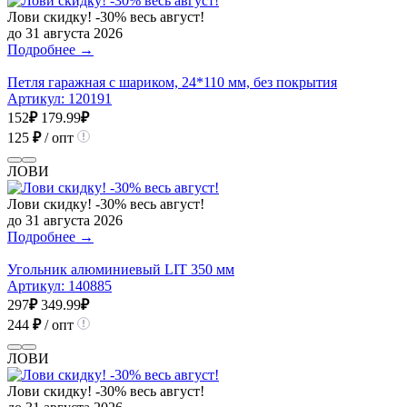
Лови скидку! -30% весь август!
до 31 августа 2026
Подробнее →
Петля гаражная с шариком, 24*110 мм, без покрытия
Артикул:
120191
152
₽
179.99
₽
125
₽
/ опт
ЛОВИ
Лови скидку! -30% весь август!
до 31 августа 2026
Подробнее →
Угольник алюминиевый LIT 350 мм
Артикул:
140885
297
₽
349.99
₽
244
₽
/ опт
ЛОВИ
Лови скидку! -30% весь август!