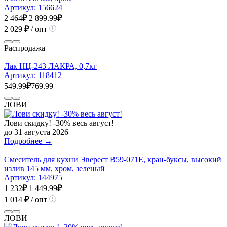
Артикул:
156624
2 464
₽
2 899.99
₽
2 029
₽
/ опт
Распродажа
Лак НЦ-243 ЛАКРА, 0,7кг
Артикул:
118412
549.99
₽
769.99
ЛОВИ
Лови скидку! -30% весь август!
до 31 августа 2026
Подробнее →
Смеситель для кухни Эверест B59-071E, кран-буксы, высокий
излив 145 мм, хром, зеленый
Артикул:
144975
1 232
₽
1 449.99
₽
1 014
₽
/ опт
ЛОВИ