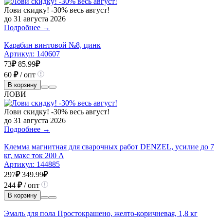
Лови скидку! -30% весь август!
до 31 августа 2026
Подробнее →
Карабин винтовой №8, цинк
Артикул:
140607
73
₽
85.99
₽
60
₽
/ опт
В корзину
ЛОВИ
Лови скидку! -30% весь август!
до 31 августа 2026
Подробнее →
Клемма магнитная для сварочных работ DENZEL, усилие до 7
кг, макс ток 200 А
Артикул:
144885
297
₽
349.99
₽
244
₽
/ опт
В корзину
Эмаль для пола Простокрашено, желто-коричневая, 1,8 кг