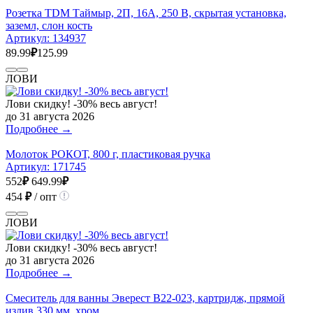
Розетка TDM Таймыр, 2П, 16А, 250 В, скрытая установка,
заземл, слон кость
Артикул:
134937
89.99
₽
125.99
ЛОВИ
Лови скидку! -30% весь август!
до 31 августа 2026
Подробнее →
Молоток РОКОТ, 800 г, пластиковая ручка
Артикул:
171745
552
₽
649.99
₽
454
₽
/ опт
ЛОВИ
Лови скидку! -30% весь август!
до 31 августа 2026
Подробнее →
Смеситель для ванны Эверест B22-023, картридж, прямой
излив 330 мм, хром