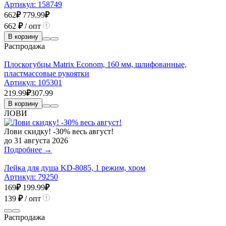
Артикул:
158749
662
₽
779.99
₽
662
₽
/ опт
В корзину
Распродажа
Плоскогубцы Matrix Econom, 160 мм, шлифованные,
пластмассовые рукоятки
Артикул:
105301
219.99
₽
307.99
В корзину
ЛОВИ
Лови скидку! -30% весь август!
до 31 августа 2026
Подробнее →
Лейка для душа KD-8085, 1 режим, хром
Артикул:
79250
169
₽
199.99
₽
139
₽
/ опт
Распродажа