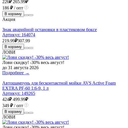
226
₽
265.99
₽
186
₽
/ опт
В корзину
Акция
Знак аварийной остановки в пластиковом боксе
Артикул:
164074
219.99
₽
307.99
В корзину
ЛОВИ
Лови скидку! -30% весь август!
до 31 августа 2026
Подробнее →
Автошампунь для бесконтактной мойки AVS Active Foam
EXTRA PF-60 1:6-9, 1 л
Артикул:
149265
424
₽
499.99
₽
349
₽
/ опт
В корзину
ЛОВИ
Лови скидку! -30% весь август!