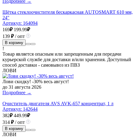
Подробнее →
Щётка стеклоочистителя бескаркасная AUTOSMART 610 мм,
24"
Артикул:
164094
169
₽
199.99
₽
139
₽
/ опт
В корзину
!
Товар является опасным или запрещенным для передачи
курьерской службе для доставки и/или хранения. Доступный
способ доставки - самовывоз из ПВЗ
ЛОВИ
Лови скидку! -30% весь август!
до 31 августа 2026
Подробнее →
Очиститель двигателя AVS AVK-657 концентрат, 1 л
Артикул:
142644
382
₽
449.99
₽
314
₽
/ опт
В корзину
ЛОВИ