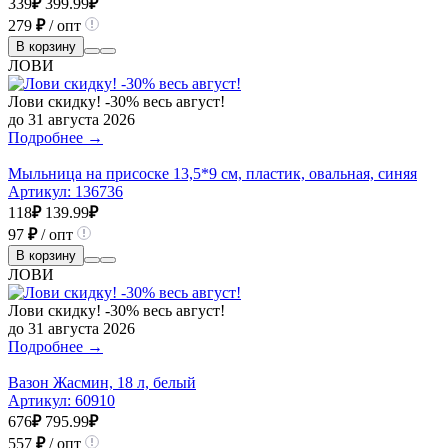
339
₽
399.99
₽
279
₽
/ опт
В корзину
ЛОВИ
Лови скидку! -30% весь август!
до 31 августа 2026
Подробнее →
Мыльница на присоске 13,5*9 см, пластик, овальная, синяя
Артикул:
136736
118
₽
139.99
₽
97
₽
/ опт
В корзину
ЛОВИ
Лови скидку! -30% весь август!
до 31 августа 2026
Подробнее →
Вазон Жасмин, 18 л, белый
Артикул:
60910
676
₽
795.99
₽
557
₽
/ опт