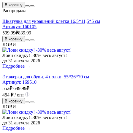
В корзину
Распродажа
Шкатулка для украшений клетка 16,5*11,5*5 см
Артикул:
160105
599.99
₽
839.99
В корзину
ЛОВИ
Лови скидку! -30% весь август!
до 31 августа 2026
Подробнее →
Этажерка для обуви, 4 полки, 55*26*70 см
Артикул:
169510
552
₽
649.99
₽
454
₽
/ опт
В корзину
ЛОВИ
Лови скидку! -30% весь август!
до 31 августа 2026
Подробнее →