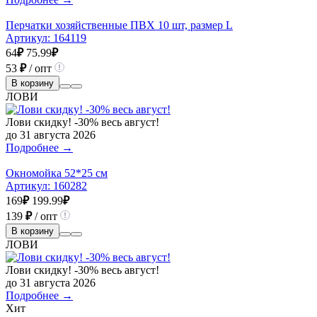
Перчатки хозяйственные ПВХ 10 шт, размер L
Артикул:
164119
64
₽
75.99
₽
53
₽
/ опт
В корзину
ЛОВИ
Лови скидку! -30% весь август!
до 31 августа 2026
Подробнее →
Окномойка 52*25 см
Артикул:
160282
169
₽
199.99
₽
139
₽
/ опт
В корзину
ЛОВИ
Лови скидку! -30% весь август!
до 31 августа 2026
Подробнее →
Хит