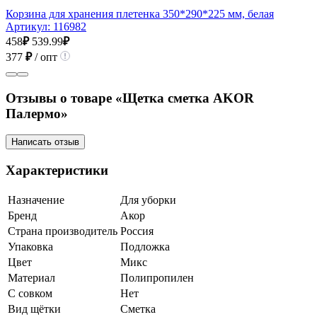
Корзина для хранения плетенка 350*290*225 мм, белая
Артикул:
116982
458
₽
539.99
₽
377
₽
/ опт
Отзывы о товаре «Щетка сметка AKOR
Палермо»
Написать отзыв
Характеристики
Назначение
Для уборки
Бренд
Акор
Страна производитель
Россия
Упаковка
Подложка
Цвет
Микс
Материал
Полипропилен
С совком
Нет
Вид щётки
Сметка