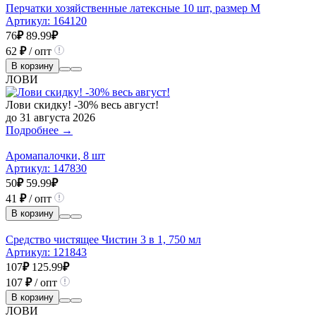
Перчатки хозяйственные латексные 10 шт, размер M
Артикул:
164120
76
₽
89.99
₽
62
₽
/ опт
В корзину
ЛОВИ
Лови скидку! -30% весь август!
до 31 августа 2026
Подробнее →
Аромапалочки, 8 шт
Артикул:
147830
50
₽
59.99
₽
41
₽
/ опт
В корзину
Средство чистящее Чистин 3 в 1, 750 мл
Артикул:
121843
107
₽
125.99
₽
107
₽
/ опт
В корзину
ЛОВИ