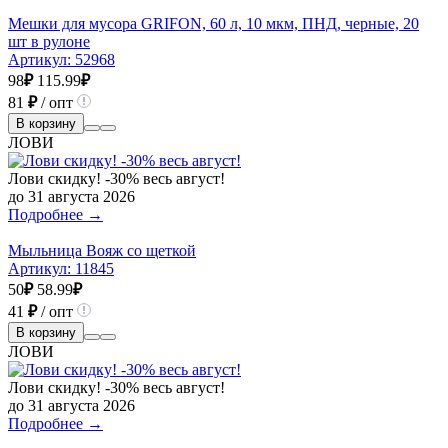
Мешки для мусора GRIFON, 60 л, 10 мкм, ПНД, черные, 20
шт в рулоне
Артикул:
52968
98
₽
115.99
₽
81
₽
/ опт
В корзину
ЛОВИ
Лови скидку! -30% весь август!
до 31 августа 2026
Подробнее →
Мыльница Вояж со щеткой
Артикул:
11845
50
₽
58.99
₽
41
₽
/ опт
В корзину
ЛОВИ
Лови скидку! -30% весь август!
до 31 августа 2026
Подробнее →