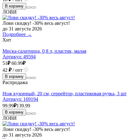
В корзину
ЛОВИ
Лови скидку! -30% весь август!
до 31 августа 2026
Подробнее →
Хит
Миска-салатница, 0,8 л, пластик, малая
Артикул:
49594
51
₽
60.99
₽
42
₽
/ опт
В корзину
Распродажа
Нож кухонный, 20 см, серрейтор, пластиковая ручка, 3 шт
Артикул:
169194
99.99
₽
139.99
В корзину
ЛОВИ
Лови скидку! -30% весь август!
до 31 августа 2026