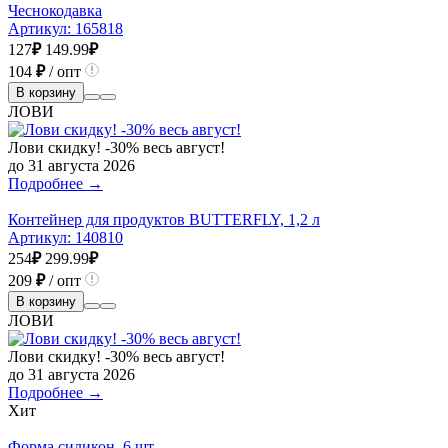
Чеснокодавка
Артикул:
165818
127
₽
149.99
₽
104
₽
/ опт
В корзину
ЛОВИ
Лови скидку! -30% весь август!
до 31 августа 2026
Подробнее →
Контейнер для продуктов BUTTERFLY, 1,2 л
Артикул:
140810
254
₽
299.99
₽
209
₽
/ опт
В корзину
ЛОВИ
Лови скидку! -30% весь август!
до 31 августа 2026
Подробнее →
Хит
Форма силикон, 6 шт