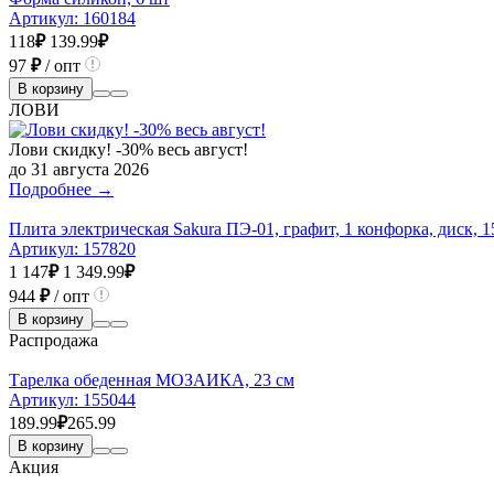
Артикул:
160184
118
₽
139.99
₽
97
₽
/ опт
В корзину
ЛОВИ
Лови скидку! -30% весь август!
до 31 августа 2026
Подробнее →
Плита электрическая Sakura ПЭ-01, графит, 1 конфорка, диск, 1
Артикул:
157820
1 147
₽
1 349.99
₽
944
₽
/ опт
В корзину
Распродажа
Тарелка обеденная МОЗАИКА, 23 см
Артикул:
155044
189.99
₽
265.99
В корзину
Акция