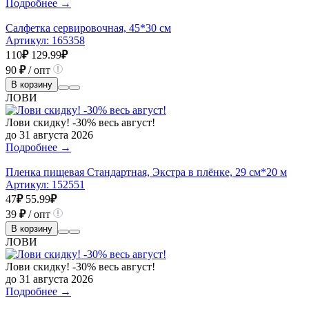
Подробнее →
Салфетка сервировочная, 45*30 см
Артикул:
165358
110
₽
129.99
₽
90
₽
/ опт
В корзину
ЛОВИ
Лови скидку! -30% весь август!
до 31 августа 2026
Подробнее →
Пленка пищевая Стандартная, Экстра в плёнке, 29 см*20 м
Артикул:
152551
47
₽
55.99
₽
39
₽
/ опт
В корзину
ЛОВИ
Лови скидку! -30% весь август!
до 31 августа 2026
Подробнее →