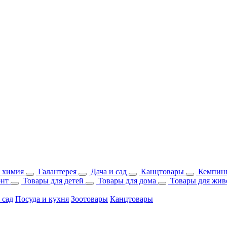
 химия
Галантерея
Дача и сад
Канцтовары
Кемпинг
онт
Товары для детей
Товары для дома
Товары для жив
 сад
Посуда и кухня
Зоотовары
Канцтовары