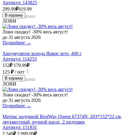
Артикул:
143825
299.99
₽
419.99
В корзину
ЛОВИ
Лови скидку! -30% весь август!
до 31 августа 2026
Подробнее →
Аккумулятор холода Яркое лето, 400 г
Артикул:
114253
152
₽
179.99
₽
125
₽
/ опт
В корзину
ЛОВИ
Лови скидку! -30% весь август!
до 31 августа 2026
Подробнее →
Матрас надувной BestWay Queen 67374N, 203*152*22 см,
двухместный, ручной насос, 2 подушки
Артикул:
151831
2 549
₽
2 999.99
₽