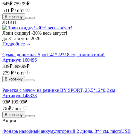
645
₽
759.99
₽
531
₽
/ опт
В корзину
ЛОВИ
Лови скидку! -30% весь август!
до 31 августа 2026
Подробнее →
Сумка дорожная Sport, 41*22*18 см, темно-синий
Артикул:
160496
339
₽
399.99
₽
279
₽
/ опт
В корзину
Ракетка с мячом на резинке BY SPORT, 25,5*12*0,2 см
Артикул:
148328
93
₽
109.99
₽
76
₽
/ опт
В корзину
Акция
Фонарь налобный аккумуляторный 2 диода, 8*4 см, microUSB