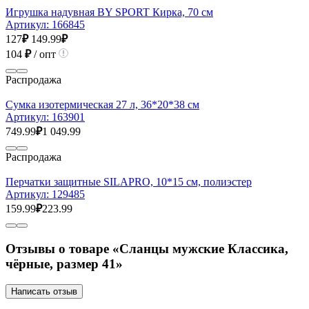
Игрушка надувная BY SPORT Кирка, 70 см
Артикул:
166845
127
₽
149.99
₽
104
₽
/ опт
Распродажа
Сумка изотермическая 27 л, 36*20*38 см
Артикул:
163901
749.99
₽
1 049.99
Распродажа
Перчатки защитные SILAPRO, 10*15 см, полиэстер
Артикул:
129485
159.99
₽
223.99
Отзывы о товаре «Сланцы мужские Классика,
чёрные, размер 41»
Написать отзыв