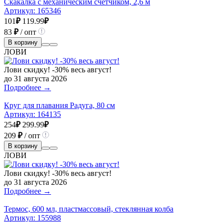
Скакалка с механическим счетчиком, 2,6 м
Артикул:
165346
101
₽
119.99
₽
83
₽
/ опт
В корзину
ЛОВИ
Лови скидку! -30% весь август!
до 31 августа 2026
Подробнее →
Круг для плавания Радуга, 80 см
Артикул:
164135
254
₽
299.99
₽
209
₽
/ опт
В корзину
ЛОВИ
Лови скидку! -30% весь август!
до 31 августа 2026
Подробнее →
Термос, 600 мл, пластмассовый, стеклянная колба
Артикул:
155988