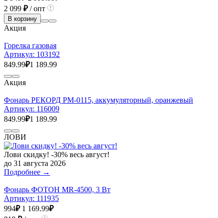
2 099
₽
/ опт
В корзину
Акция
Горелка газовая
Артикул:
103192
849.99
₽
1 189.99
Акция
Фонарь РЕКОРД РМ-0115, аккумуляторный, оранжевый
Артикул:
116009
849.99
₽
1 189.99
ЛОВИ
Лови скидку! -30% весь август!
до 31 августа 2026
Подробнее →
Фонарь ФОТОН MR-4500, 3 Вт
Артикул:
111935
994
₽
1 169.99
₽