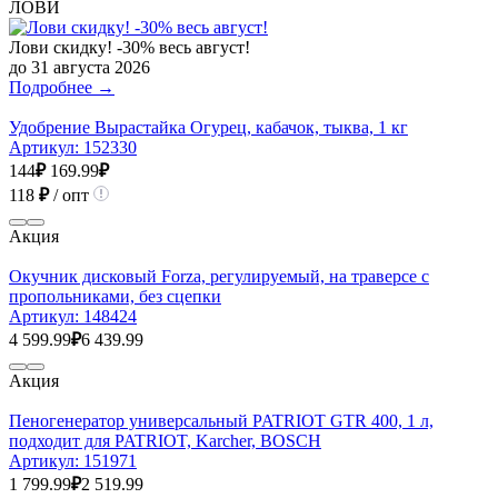
ЛОВИ
Лови скидку! -30% весь август!
до 31 августа 2026
Подробнее →
Удобрение Вырастайка Огурец, кабачок, тыква, 1 кг
Артикул:
152330
144
₽
169.99
₽
118
₽
/ опт
Акция
Окучник дисковый Forza, регулируемый, на траверсе с
пропольниками, без сцепки
Артикул:
148424
4 599.99
₽
6 439.99
Акция
Пеногенератор универсальный PATRIOT GTR 400, 1 л,
подходит для PATRIOT, Karсher, BOSCH
Артикул:
151971
1 799.99
₽
2 519.99