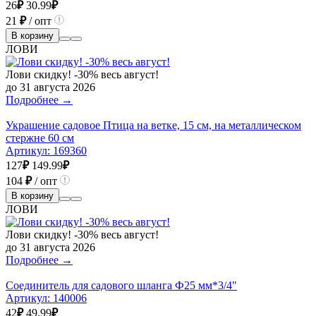
26
₽
30.99
₽
21
₽
/ опт
В корзину
ЛОВИ
Лови скидку! -30% весь август!
до 31 августа 2026
Подробнее →
Украшение садовое Птица на ветке, 15 см, на металлическом
стержне 60 см
Артикул:
169360
127
₽
149.99
₽
104
₽
/ опт
В корзину
ЛОВИ
Лови скидку! -30% весь август!
до 31 августа 2026
Подробнее →
Соединитель для садового шланга Ф25 мм*3/4"
Артикул:
140006
42
₽
49.99
₽