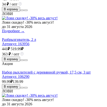
34
₽
/ опт
В корзину
ЛОВИ
Лови скидку! -30% весь август!
до 31 августа 2026
Подробнее →
Разбрызгиватель, 2 л
Артикул:
163956
441
₽
519.99
₽
363
₽
/ опт
В корзину
Акция
Набор рыхлителей с деревянной ручкой, 17,5 см, 3 шт
Артикул:
106290
99.99
₽
139.99
В корзину
ЛОВИ
Лови скидку! -30% весь август!
до 31 августа 2026