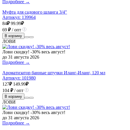
Подробнее →
Муфта для садового шланга 3/4"
Артикул:
139964
84
₽
99.99
₽
69
₽
/ опт
В корзину
ЛОВИ
Лови скидку! -30% весь август!
до 31 августа 2026
Подробнее →
Ароматизатор банные штучки Иланг-Иланг, 120 мл
Артикул:
101980
127
₽
149.99
₽
104
₽
/ опт
В корзину
ЛОВИ
Лови скидку! -30% весь август!
до 31 августа 2026
Подробнее →