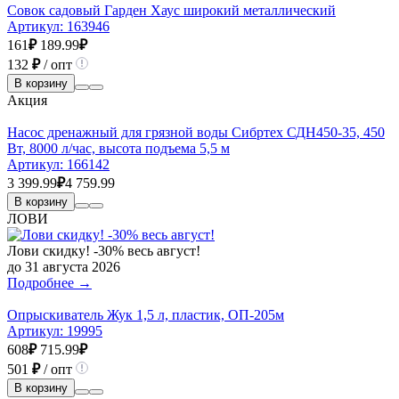
Совок садовый Гарден Хаус широкий металлический
Артикул:
163946
161
₽
189.99
₽
132
₽
/ опт
В корзину
Акция
Насос дренажный для грязной воды Сибртех СДН450-35, 450
Вт, 8000 л/час, высота подъема 5,5 м
Артикул:
166142
3 399.99
₽
4 759.99
В корзину
ЛОВИ
Лови скидку! -30% весь август!
до 31 августа 2026
Подробнее →
Опрыскиватель Жук 1,5 л, пластик, ОП-205м
Артикул:
19995
608
₽
715.99
₽
501
₽
/ опт
В корзину