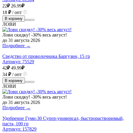
22
₽
26.99
₽
18
₽
/ опт
В корзину
ЛОВИ
Лови скидку! -30% весь август!
до 31 августа 2026
Подробнее →
Средство от проволочника Баргузин, 15 гр
Артикул:
75529
42
₽
49.99
₽
34
₽
/ опт
В корзину
ЛОВИ
Лови скидку! -30% весь август!
до 31 августа 2026
Подробнее →
Удобрение Гуми-30 Супер-универсал, быстрорастворимый,
паста, 100 гр
Артикул:
157829