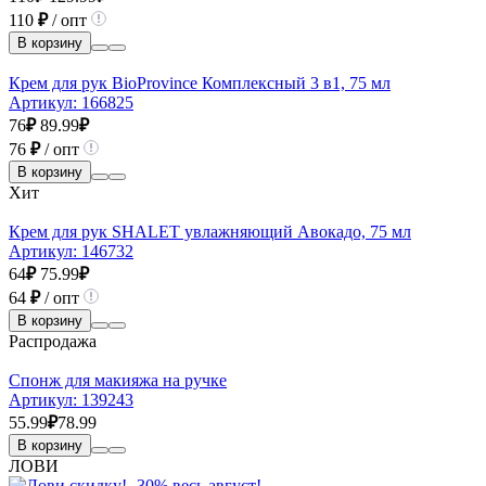
110
₽
/ опт
В корзину
Крем для рук BioProvince Комплексный 3 в1, 75 мл
Артикул:
166825
76
₽
89.99
₽
76
₽
/ опт
В корзину
Хит
Крем для рук SHALET увлажняющий Авокадо, 75 мл
Артикул:
146732
64
₽
75.99
₽
64
₽
/ опт
В корзину
Распродажа
Спонж для макияжа на ручке
Артикул:
139243
55.99
₽
78.99
В корзину
ЛОВИ