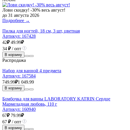
Лови скидку! -30% весь август!
до 31 августа 2026
Подробнее →
Пилка для ногтей, 18 см, 3 шт, цветная
Артикул:
167428
42
₽
49.99
₽
34
₽
/ опт
В корзину
Распродажа
Набор для ванной 4 предмета
Артикул:
167584
749.99
₽
1 049.99
В корзину
Бомбочка для ванны LABORATORY KATRIN Сердце
Мармеладная любовь, 110 г
Артикул:
160940
67
₽
79.99
₽
67
₽
/ опт
В корзину