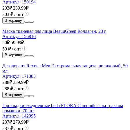
Артикул:
150194
203
₽
239.99
₽
203
₽
/ опт
В корзину
Маска тканевая для лица BeauuGreen Коллаген, 23 г
Артикул:
156816
50
₽
59.99
₽
50
₽
/ опт
В корзину
Дезодорант Rexona Men Экстремальная защита, роликовый, 50
мл
Артикул:
171383
288
₽
339.99
₽
288
₽
/ опт
В корзину
Прокладки ежедневные bella FLORA Camomile с экстрактом
ромашки, 70 шт
Артикул:
142995
237
₽
279.99
₽
237
₽
/ опт