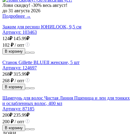
Лови скидку! -30% весь август!
до 31 августа 2026
Подробнее →
Зажим для ресниц ЮНИLOOK, 9,5 см
Артикул:
103463
124
₽
145.99
₽
102
₽
/ опт
В корзину
Станок Gillette BLUEII женские, 5 шт
Артикул:
124697
268
₽
315.99
₽
268
₽
/ опт
В корзину
Шампунь для волос Чистая Линия Пшеница и лен для тонких
и ослабленных волос, 400 мл
Артикул:
87185
200
₽
235.99
₽
200
₽
/ опт
В корзину
ЛОВИ