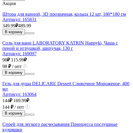
Акция
Штора для ванной, 3D прозрачная, кольца 12 шт, 180*180 см
Артикул:
165831
349.99
₽
489.99
В корзину
Соль для ванн LABORATORY KATRIN Happyki, Чаша с
пеной и игрушкой, шипучая, 130 г
Артикул:
169097
98
₽
115.99
₽
98
₽
/ опт
В корзину
Гель для душа DELICARE Dessert Сливочное Мороженое, 400
мл
Артикул:
163064
144
₽
169.99
₽
144
₽
/ опт
В корзину
Спрей для легкого расчесывания Принцесса послушные
кудряшки