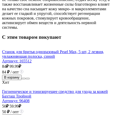
также восстанавливает жизненные силы благотворно влияет
на качество сна насыщает кожу микро- и макроэлементами
делает ее гладкой и упругой, способствует регенерации
кожных покровов, стимулирует кровообращение,
активизирует обмен веществ и деятельность нервной
системы.
С этим товаром покупают
Станок для бритья одноразовый Pearl Max, 5 шт, 2 лезвия,
увлажняющая полоска, синий
Артикул:
165512
84
₽
99.99
₽
84
₽
/ опт
В корзину
Хит
Гигиеническое и тонизируещее средство для ухода за кожей
Бахташ Тройной
Артикул:
96408
50
₽
59.99
₽
50
₽
/ опт