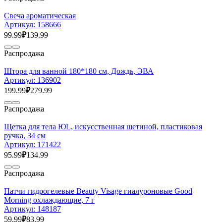
Свеча ароматическая
Артикул:
158666
99.99
₽
139.99
Распродажа
Штора для ванной 180*180 см, Дождь, ЭВА
Артикул:
136902
199.99
₽
279.99
Распродажа
Щетка для тела ЮL, искусственная щетиной, пластиковая
ручка, 34 см
Артикул:
171422
95.99
₽
134.99
Распродажа
Патчи гидрогелевые Beauty Visage гиалуроновые Good
Morning охлаждающие, 7 г
Артикул:
148187
59.99
₽
83.99