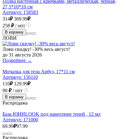
Полка настенная с крючками, металлическая, черная,
27,5*10*10 см
Артикул:
158583
314
₽
369.99
₽
258
₽
/ опт
В корзину
ЛОВИ
Лови скидку! -30% весь август!
до 31 августа 2026
Подробнее →
Мочалка для тела Арбуз, 17*11 см
Артикул:
156110
110
₽
129.99
₽
90
₽
/ опт
В корзину
Распродажа
База ЮНИLOOK под нанесение теней , 12 мл
Артикул:
171000
69.99
₽
97.99
Распродажа