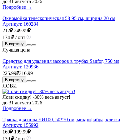
до 31 августа 2026
Подробнее →
Окномойка телескопическая 58-95 см, ширина 20 см
Артикул:
160284
212
₽
249.99
₽
174
₽
/ опт
В корзину
Лучшая цена
Средство для удаления засоров в трубах Sanfor, 750 мл
Артикул:
120936
225.99
₽
316.99
В корзину
ЛОВИ
Лови скидку! -30% весь август!
до 31 августа 2026
Подробнее →
Тряпка для пола ЧИ100, 50*70 см, микрофибра, клетка
Артикул:
155992
169
₽
199.99
₽
139
₽
/ опт