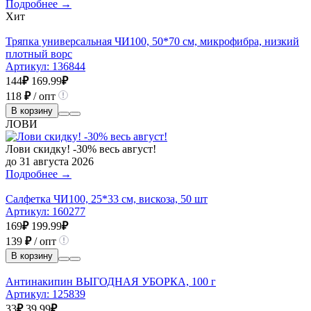
Подробнее →
Хит
Тряпка универсальная ЧИ100, 50*70 см, микрофибра, низкий
плотный ворс
Артикул:
136844
144
₽
169.99
₽
118
₽
/ опт
В корзину
ЛОВИ
Лови скидку! -30% весь август!
до 31 августа 2026
Подробнее →
Салфетка ЧИ100, 25*33 см, вискоза, 50 шт
Артикул:
160277
169
₽
199.99
₽
139
₽
/ опт
В корзину
Антинакипин ВЫГОДНАЯ УБОРКА, 100 г
Артикул:
125839
33
₽
39.99
₽