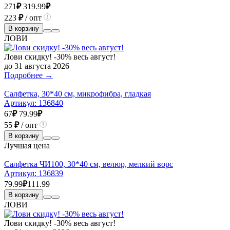
271
₽
319.99
₽
223
₽
/ опт
В корзину
ЛОВИ
Лови скидку! -30% весь август!
до 31 августа 2026
Подробнее →
Салфетка, 30*40 см, микрофибра, гладкая
Артикул:
136840
67
₽
79.99
₽
55
₽
/ опт
В корзину
Лучшая цена
Салфетка ЧИ100, 30*40 см, велюр, мелкий ворс
Артикул:
136839
79.99
₽
111.99
В корзину
ЛОВИ
Лови скидку! -30% весь август!