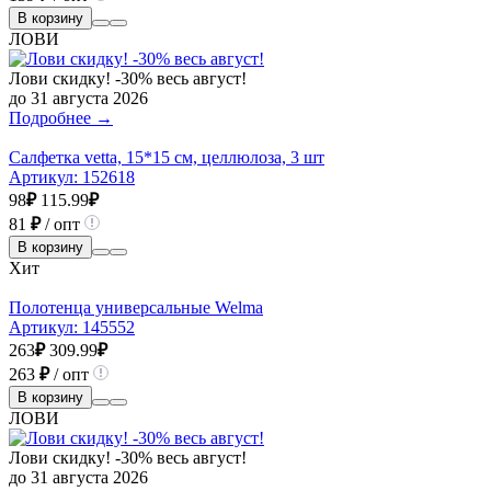
В корзину
ЛОВИ
Лови скидку! -30% весь август!
до 31 августа 2026
Подробнее →
Салфетка vetta, 15*15 см, целлюлоза, 3 шт
Артикул:
152618
98
₽
115.99
₽
81
₽
/ опт
В корзину
Хит
Полотенца универсальные Welma
Артикул:
145552
263
₽
309.99
₽
263
₽
/ опт
В корзину
ЛОВИ
Лови скидку! -30% весь август!
до 31 августа 2026