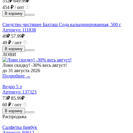
552
₽
649.99
₽
454
₽
/ опт
В корзину
Средство чистящее Бахташ Сода кальцинированная, 500 г
Артикул:
111838
49
₽
57.99
₽
49
₽
/ опт
В корзину
ЛОВИ
Лови скидку! -30% весь август!
до 31 августа 2026
Подробнее →
Ведро 5 л
Артикул:
137323
73
₽
85.99
₽
60
₽
/ опт
В корзину
Распродажа
Салфетка бамбук
Артикул:
93612