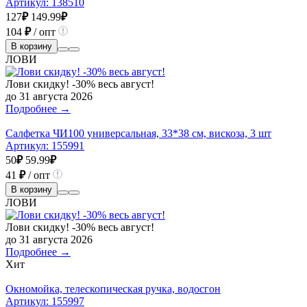
Артикул:
138510
127
₽
149.99
₽
104
₽
/ опт
В корзину
ЛОВИ
Лови скидку! -30% весь август!
до 31 августа 2026
Подробнее →
Салфетка ЧИ100 универсальная, 33*38 см, вискоза, 3 шт
Артикул:
155991
50
₽
59.99
₽
41
₽
/ опт
В корзину
ЛОВИ
Лови скидку! -30% весь август!
до 31 августа 2026
Подробнее →
Хит
Окномойка, телескопическая ручка, водосгон
Артикул:
155997