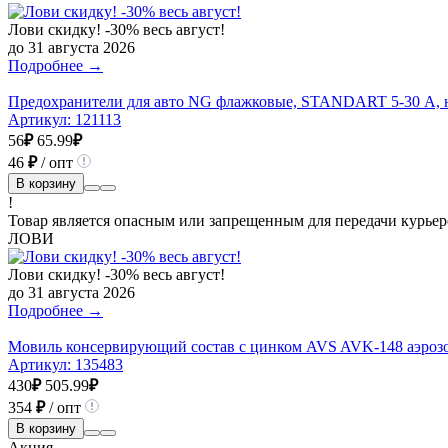
Лови скидку! -30% весь август!
до 31 августа 2026
Подробнее →
Предохранители для авто NG флажковые, STANDART 5-30 А, 
Артикул:
121113
56
₽
65.99
₽
46
₽
/ опт
В корзину
!
Товар является опасным или запрещенным для передачи курьер
ЛОВИ
Лови скидку! -30% весь август!
до 31 августа 2026
Подробнее →
Мовиль консервирующий состав с цинком AVS AVK-148 аэрозо
Артикул:
135483
430
₽
505.99
₽
354
₽
/ опт
В корзину
Акция