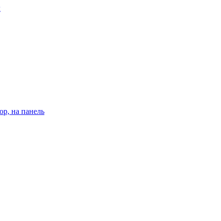
л
р, на панель