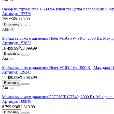
Набор инструментов JF-90266 ключ трещетка с головками и би
Артикул:
137276
799.99
₽
1 119.99
В корзину
Акция
Мойка высокого давления Huter M195-PW-PRO, 2500 Вт, Max да
Артикул:
152022
16 499.99
₽
23 099.99
В корзину
Акция
Мойка высокого давления Huter M165-PW, 1900 Вт, Max давл 16
Артикул:
129243
11 489.99
₽
16 085.99
В корзину
Акция
Мойка высокого давления PATRIOT GT540, 2000 Вт, Max давл 1
Артикул:
109949
8 799.99
₽
12 319.99
В корзину