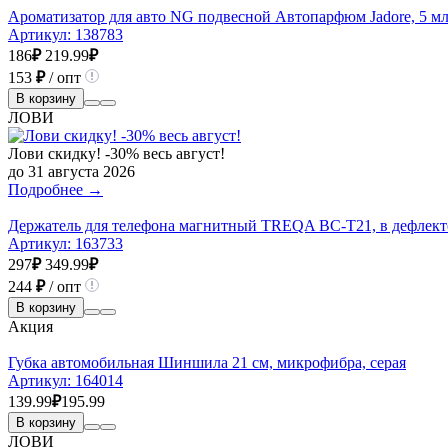
Ароматизатор для авто NG подвесной Автопарфюм Jadore, 5 м
Артикул:
138783
186
₽
219.99
₽
153
₽
/ опт
В корзину
ЛОВИ
Лови скидку! -30% весь август!
до 31 августа 2026
Подробнее →
Держатель для телефона магнитный TREQA BC-T21, в дефлекто
Артикул:
163733
297
₽
349.99
₽
244
₽
/ опт
В корзину
Акция
Губка автомобильная Шиншила 21 см, микрофибра, серая
Артикул:
164014
139.99
₽
195.99
В корзину
ЛОВИ