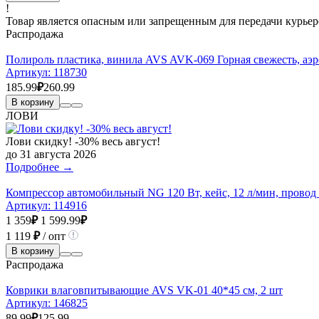
!
Товар является опасным или запрещенным для передачи курьер
Распродажа
Полироль пластика, винила AVS AVK-069 Горная свежесть, аэр
Артикул:
118730
185.99
₽
260.99
В корзину
ЛОВИ
Лови скидку! -30% весь август!
до 31 августа 2026
Подробнее →
Компрессор автомобильный NG 120 Вт, кейс, 12 л/мин, провод 
Артикул:
114916
1 359
₽
1 599.99
₽
1 119
₽
/ опт
В корзину
Распродажа
Коврики влаговпитывающие AVS VK-01 40*45 см, 2 шт
Артикул:
146825
89.99
₽
125.99