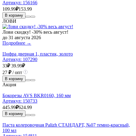
Артикул:
156166
109.99
₽
153.99
В корзину
ЛОВИ
Лови скидку! -30% весь август!
до 31 августа 2026
Подробнее →
Цифра дверная 1, пластик, золото
Артикул:
107290
33
₽
39.99
₽
27
₽
/ опт
В корзину
Акция
Бокорезы AVS BKR0160, 160 мм
Артикул:
150733
445.99
₽
624.99
В корзину
Паста колеровочная Palizh СТАНДАРТ, №07 темно-красный,
100 мл
Артикул:
154811