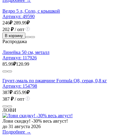
Подробнее →
Ведро 5 л, Соло, с крышкой
Артикул:
49590
246
₽
289.99
₽
202
₽
/ опт
В корзину
Распродажа
Линейка 50 см, металл
Артикул:
117926
85.99
₽
120.99
Грунт-эмаль по ржавчине Formula Q8, серая, 0,8 кг
Артикул:
154798
387
₽
455.99
₽
387
₽
/ опт
ЛОВИ
Лови скидку! -30% весь август!
до 31 августа 2026
Подробнее →