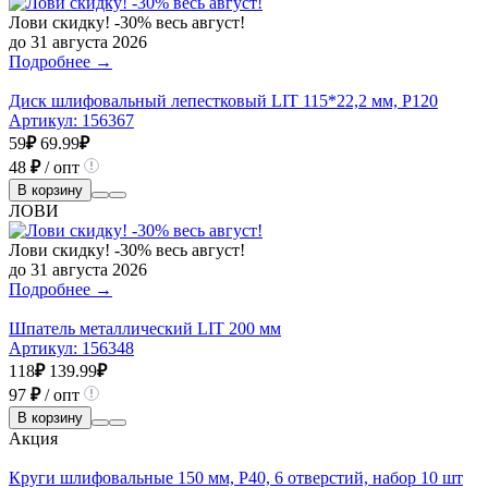
Лови скидку! -30% весь август!
до 31 августа 2026
Подробнее →
Диск шлифовальный лепестковый LIT 115*22,2 мм, P120
Артикул:
156367
59
₽
69.99
₽
48
₽
/ опт
В корзину
ЛОВИ
Лови скидку! -30% весь август!
до 31 августа 2026
Подробнее →
Шпатель металлический LIT 200 мм
Артикул:
156348
118
₽
139.99
₽
97
₽
/ опт
В корзину
Акция
Круги шлифовальные 150 мм, Р40, 6 отверстий, набор 10 шт