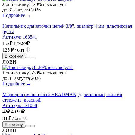
Лови скидку! -30% весь август!
до 31 августа 2026
Подробнее →
Напильник для заточки цепей 3/8", диаметр 4 мм, пластиковая
ручка
Артикул:
163541
152
₽
179.99
₽
125
₽
/ опт
В корзину
ЛОВИ
Лови скидку! -30% весь август!
до 31 августа 2026
Подробнее →
Маркер перманентный HEADMAN, удлинённый, тонкий
стержень, красный
Артикул:
171058
42
₽
49.99
₽
34
₽
/ опт
В корзину
ЛОВИ