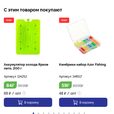
С этим товаром покупают
ЛОВИ
ЛОВИ
Аккумулятор холода Яркое
Кембрики набор Azor Fishing
лето, 200 г
Артикул:
114252
Артикул:
148517
₽
₽
84
59
99.99
₽
69.99
₽
69
₽
/ опт
48
₽
/ опт
В корзину
В корзину