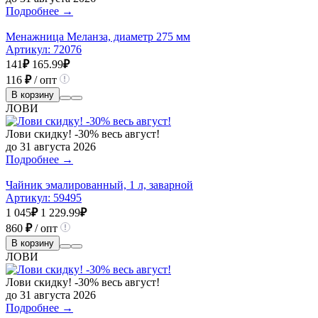
Подробнее →
Менажница Меланза, диаметр 275 мм
Артикул:
72076
141
₽
165.99
₽
116
₽
/ опт
В корзину
ЛОВИ
Лови скидку! -30% весь август!
до 31 августа 2026
Подробнее →
Чайник эмалированный, 1 л, заварной
Артикул:
59495
1 045
₽
1 229.99
₽
860
₽
/ опт
В корзину
ЛОВИ
Лови скидку! -30% весь август!
до 31 августа 2026
Подробнее →