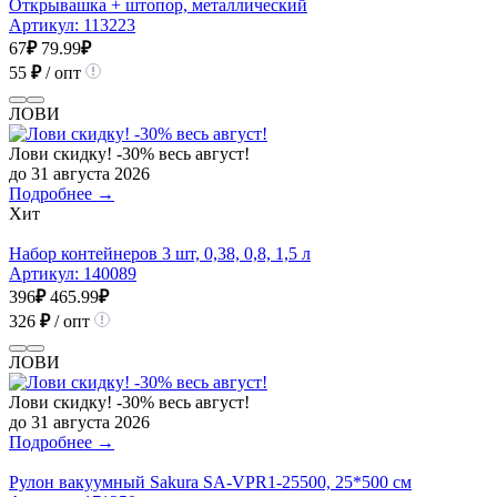
Открывашка + штопор, металлический
Артикул:
113223
67
₽
79.99
₽
55
₽
/ опт
ЛОВИ
Лови скидку! -30% весь август!
до 31 августа 2026
Подробнее →
Хит
Набор контейнеров 3 шт, 0,38, 0,8, 1,5 л
Артикул:
140089
396
₽
465.99
₽
326
₽
/ опт
ЛОВИ
Лови скидку! -30% весь август!
до 31 августа 2026
Подробнее →
Рулон вакуумный Sakura SA-VPR1-25500, 25*500 см