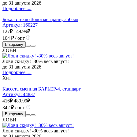
до 31 августа 2026
Подробнее →
Бокал стекло Золотые грани, 250 мл
Артикул:
160227
127
₽
149.99
₽
104
₽
/ опт
В корзину
ЛОВИ
Лови скидку! -30% весь август!
до 31 августа 2026
Подробнее →
Хит
Кассета сменная БАРЬЕР-4, стандарт
Артикул:
44837
416
₽
489.99
₽
342
₽
/ опт
В корзину
ЛОВИ
Лови скидку! -30% весь август!
до 31 августа 2026