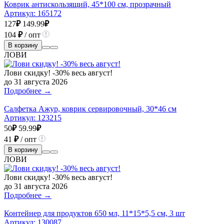
Коврик антискользящий, 45*100 см, прозрачный
Артикул:
165172
127
₽
149.99
₽
104
₽
/ опт
В корзину
ЛОВИ
Лови скидку! -30% весь август!
до 31 августа 2026
Подробнее →
Салфетка Ажур, коврик сервировочный, 30*46 см
Артикул:
123215
50
₽
59.99
₽
41
₽
/ опт
В корзину
ЛОВИ
Лови скидку! -30% весь август!
до 31 августа 2026
Подробнее →
Контейнер для продуктов 650 мл, 11*15*5,5 см, 3 шт
Артикул:
130087