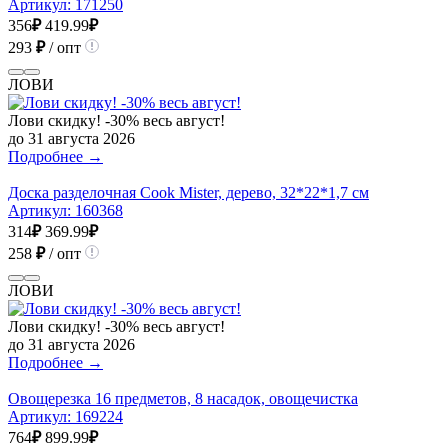
Артикул:
171250
356
₽
419.99
₽
293
₽
/ опт
ЛОВИ
Лови скидку! -30% весь август!
до 31 августа 2026
Подробнее →
Доска разделочная Cook Mister, дерево, 32*22*1,7 см
Артикул:
160368
314
₽
369.99
₽
258
₽
/ опт
ЛОВИ
Лови скидку! -30% весь август!
до 31 августа 2026
Подробнее →
Овощерезка 16 предметов, 8 насадок, овощечистка
Артикул:
169224
764
₽
899.99
₽