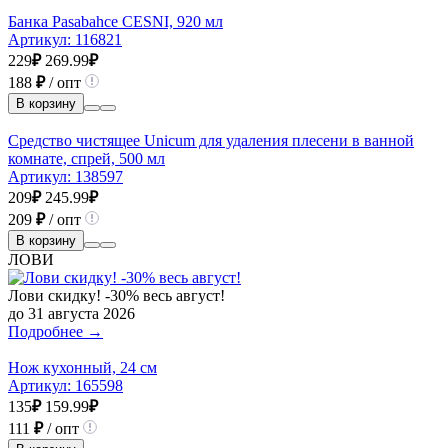
Банка Pasabahce CESNI, 920 мл
Артикул:
116821
229
₽
269.99
₽
188
₽
/ опт
В корзину
Средство чистящее Unicum для удаления плесени в ванной
комнате, спрей, 500 мл
Артикул:
138597
209
₽
245.99
₽
209
₽
/ опт
В корзину
ЛОВИ
Лови скидку! -30% весь август!
до 31 августа 2026
Подробнее →
Нож кухонный, 24 см
Артикул:
165598
135
₽
159.99
₽
111
₽
/ опт