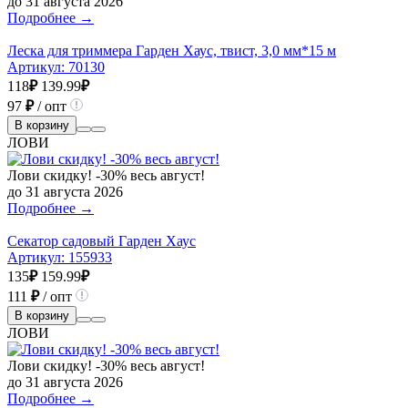
до 31 августа 2026
Подробнее →
Леска для триммера Гарден Хаус, твист, 3,0 мм*15 м
Артикул:
70130
118
₽
139.99
₽
97
₽
/ опт
В корзину
ЛОВИ
Лови скидку! -30% весь август!
до 31 августа 2026
Подробнее →
Секатор садовый Гарден Хаус
Артикул:
155933
135
₽
159.99
₽
111
₽
/ опт
В корзину
ЛОВИ
Лови скидку! -30% весь август!
до 31 августа 2026
Подробнее →