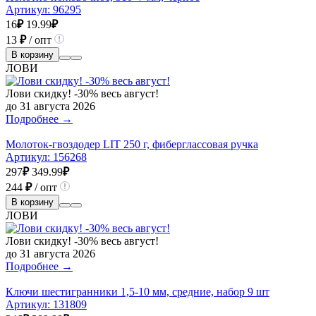
Артикул:
96295
16
₽
19.99
₽
13
₽
/ опт
В корзину
ЛОВИ
Лови скидку! -30% весь август!
до 31 августа 2026
Подробнее →
Молоток-гвоздодер LIT 250 г, фиберглассовая ручка
Артикул:
156268
297
₽
349.99
₽
244
₽
/ опт
В корзину
ЛОВИ
Лови скидку! -30% весь август!
до 31 августа 2026
Подробнее →
Ключи шестигранники 1,5-10 мм, средние, набор 9 шт
Артикул:
131809