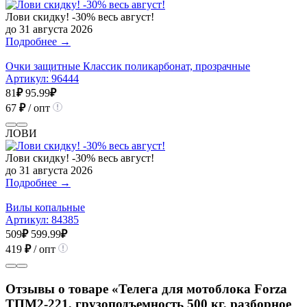
Лови скидку! -30% весь август!
до 31 августа 2026
Подробнее →
Очки защитные Классик поликарбонат, прозрачные
Артикул:
96444
81
₽
95.99
₽
67
₽
/ опт
ЛОВИ
Лови скидку! -30% весь август!
до 31 августа 2026
Подробнее →
Вилы копальные
Артикул:
84385
509
₽
599.99
₽
419
₽
/ опт
Отзывы о товаре «Телега для мотоблока Forza
ТПМ2-221, грузоподъемность 500 кг, разборное