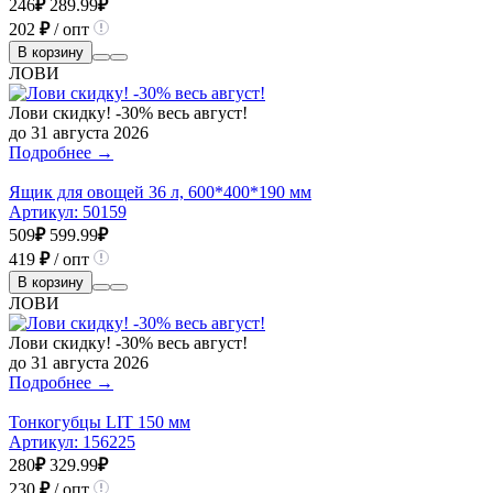
246
₽
289.99
₽
202
₽
/ опт
В корзину
ЛОВИ
Лови скидку! -30% весь август!
до 31 августа 2026
Подробнее →
Ящик для овощей 36 л, 600*400*190 мм
Артикул:
50159
509
₽
599.99
₽
419
₽
/ опт
В корзину
ЛОВИ
Лови скидку! -30% весь август!
до 31 августа 2026
Подробнее →
Тонкогубцы LIT 150 мм
Артикул:
156225
280
₽
329.99
₽
230
₽
/ опт