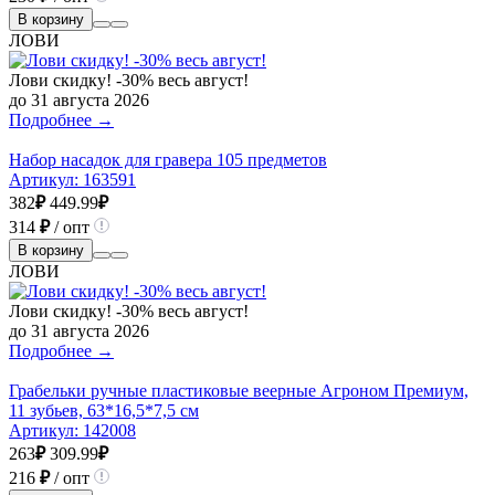
В корзину
ЛОВИ
Лови скидку! -30% весь август!
до 31 августа 2026
Подробнее →
Набор насадок для гравера 105 предметов
Артикул:
163591
382
₽
449.99
₽
314
₽
/ опт
В корзину
ЛОВИ
Лови скидку! -30% весь август!
до 31 августа 2026
Подробнее →
Грабельки ручные пластиковые веерные Агроном Премиум,
11 зубьев, 63*16,5*7,5 см
Артикул:
142008
263
₽
309.99
₽
216
₽
/ опт