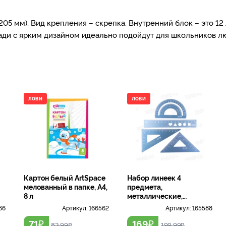
205 мм). Вид крепления – скрепка. Внутренний блок – это 12
ади с ярким дизайном идеально подойдут для школьников лю
ЛОВИ
ЛОВИ
Картон белый ArtSpace
Набор линеек 4
мелованный в папке, А4,
предмета,
8 л
металлические,
пластиковый бокс
66
Артикул:
166562
Артикул:
165588
₽
₽
71
169
83.99
₽
199.99
₽