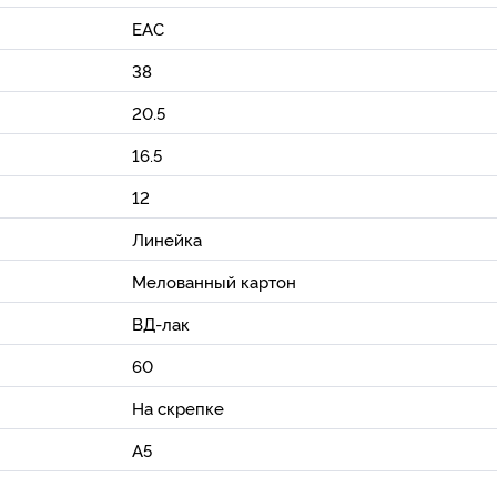
ЕАС
38
20.5
16.5
12
Линейка
Мелованный картон
ВД-лак
60
На скрепке
A5