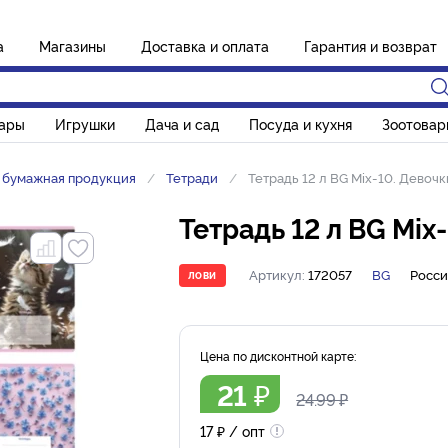
а
Магазины
Доставка и оплата
Гарантия и возврат
вары
Игрушки
Дача и сад
Посуда и кухня
Зоотовар
и бумажная продукция
Тетради
Тетрадь 12 л BG Mix-10. Девочк
Тетрадь 12 л BG Mix
Артикул:
172057
BG
Росси
ЛОВИ
Цена по дисконтной карте:
21
₽
24.99
₽
17
₽
/ опт