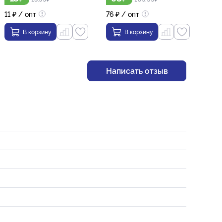
11
₽
/ опт
76
₽
/ опт
37
₽
В корзину
В корзину
Написать отзыв