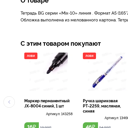
Тетрадь BG серии «Mix-10» линия . Формат А5 (165*
Обложка выполнена из мелованного картона. Тетр
С этим товаром покупают
ЛОВИ
ЛОВИ
Маркер перманентный
Ручка шариковая
JX-8004 синий, 1 шт
РТ-2259, масляная,
синяя
Артикул:
143258
Артикул:
1346
₽
₽
16
46
19.99
₽
54.99
₽