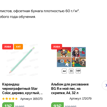
 листов, офсетная бумага плотностью 60 г/м².
бого года обучения.
ЛОВИ
ХИТ
ЛОВИ
ЛО
Карандаш
Альбом для рисования
Наб
чернографитный Star
BG Я и мой пес, на
зап
Color, дерево, круглый, с
скрепке, А4, 32 л
4 бл
ластиком
Артикул:
172079
Артикул:
165073
₽
₽
13
93
4
15.99
₽
109.99
₽