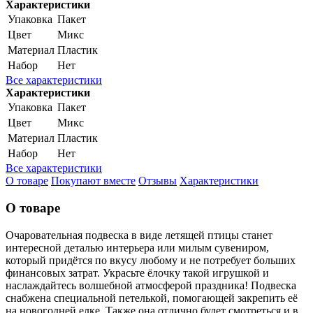
Характеристики
Упаковка
Пакет
Цвет
Микс
Материал
Пластик
Набор
Нет
Все характеристики
Характеристики
Упаковка
Пакет
Цвет
Микс
Материал
Пластик
Набор
Нет
Все характеристики
О товаре
Покупают вместе
Отзывы
Характеристики
О товаре
Очаровательная подвеска в виде летящей птицы станет
интересной деталью интерьера или милым сувениром,
который придётся по вкусу любому и не потребует больших
финансовых затрат. Украсьте ёлочку такой игрушкой и
наслаждайтесь волшебной атмосферой праздника! Подвеска
снабжена специальной петелькой, помогающей закрепить её
на новогодней елке. Также она отлично будет смотреться и в