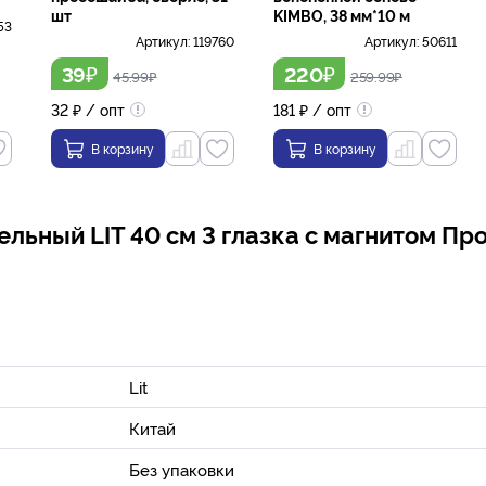
шт
KIMBO, 38 мм*10 м
53
Артикул:
119760
Артикул:
50611
₽
₽
39
220
45.99
₽
259.99
₽
32
₽
/ опт
181
₽
/ опт
В корзину
В корзину
льный LIT 40 см 3 глазка с магнитом Пр
Lit
Китай
Без упаковки