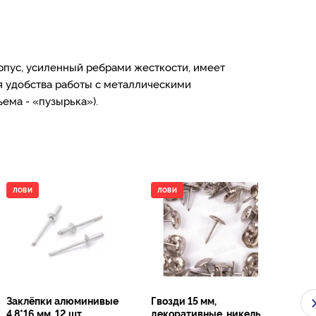
рпус, усиленный ребрами жесткости, имеет
я удобства работы с металлическими
ема - «пузырька»).
ЛОВИ
ЛОВИ
ЛО
Заклёпки алюминивые
Гвозди 15 мм,
Шур
4,8*16 мм, 12 шт
декоративные, никель,
мм, 