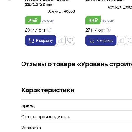
115*1,2*22 мм
Артикул:
1098
Артикул:
40603
₽
₽
25
33
29.99
₽
39.99
₽
20
₽
/ опт
27
₽
/ опт
В корзину
В корзину
Отзывы о товаре «Уровень строите
Характеристики
Бренд
Страна производитель
Упаковка