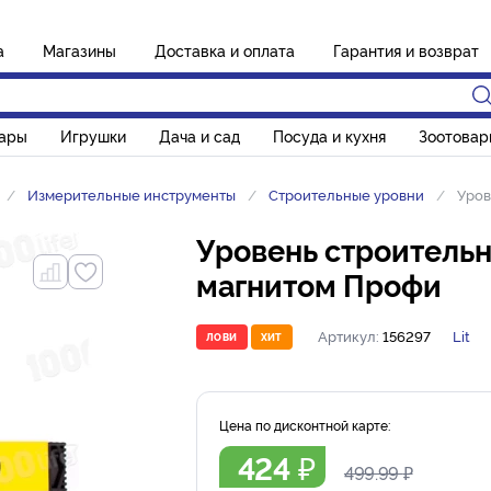
а
Магазины
Доставка и оплата
Гарантия и возврат
вары
Игрушки
Дача и сад
Посуда и кухня
Зоотовар
Измерительные инструменты
Строительные уровни
Уров
Уровень строительны
магнитом Профи
Артикул:
156297
Lit
ЛОВИ
ХИТ
Цена по дисконтной карте:
424
₽
499.99
₽