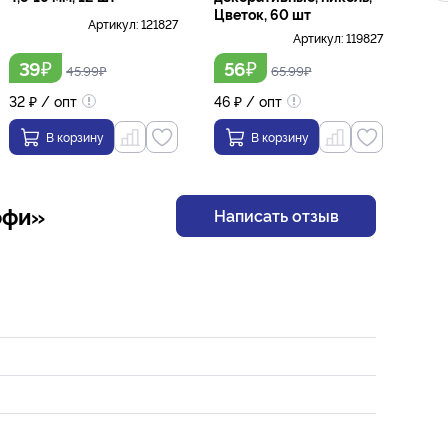
Цветок, 60 шт
Артикул:
121827
Артикул:
119827
₽
₽
39
56
3
45.99
₽
65.99
₽
32
₽
/ опт
46
₽
/ опт
32
₽
В корзину
В корзину
офи»
Написать отзыв