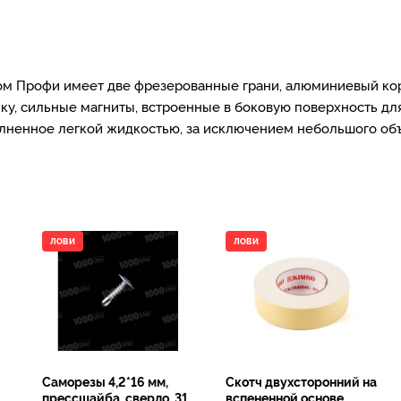
итом Профи имеет две фрезерованные грани, алюминиевый ко
у, сильные магниты, встроенные в боковую поверхность дл
олненное легкой жидкостью, за исключением небольшого объ
ЛОВИ
ЛОВИ
Саморезы 4,2*16 мм,
Скотч двухсторонний на
прессшайба, сверло, 31
вспененной основе