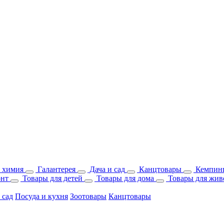
 химия
Галантерея
Дача и сад
Канцтовары
Кемпинг
онт
Товары для детей
Товары для дома
Товары для жив
 сад
Посуда и кухня
Зоотовары
Канцтовары