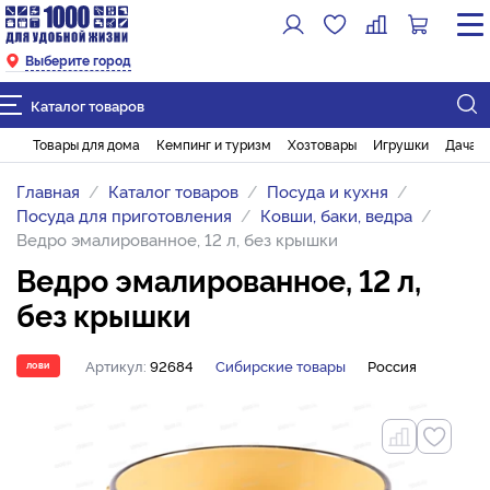
Выберите город
Каталог товаров
Товары для дома
Кемпинг и туризм
Хозтовары
Игрушки
Дача и
Главная
Каталог товаров
Посуда и кухня
Посуда для приготовления
Ковши, баки, ведра
Ведро эмалированное, 12 л, без крышки
Ведро эмалированное, 12 л,
без крышки
Артикул:
92684
Сибирские товары
Россия
ЛОВИ