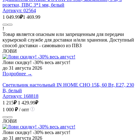
розетки, ПВС 3*1 мм, белый
Артикул:
02564
1 049.99
₽
1 469.99
!
Товар является опасным или запрещенным для передачи
курьерской службе для доставки и/или хранения. Доступный
способ доставки - самовывоз из ПВЗ
ЛОВИ
Лови скидку! -30% весь август!
до 31 августа 2026
Подробнее →
Светильник настольный IN HOME СНО 15Б, 60 Вт, E27, 230
В, белый
Артикул:
168818
1 215
₽
1 429.99
₽
1 000
₽
/ опт
ЛОВИ
Лови скидку! -30% весь август!
до 31 августа 2026