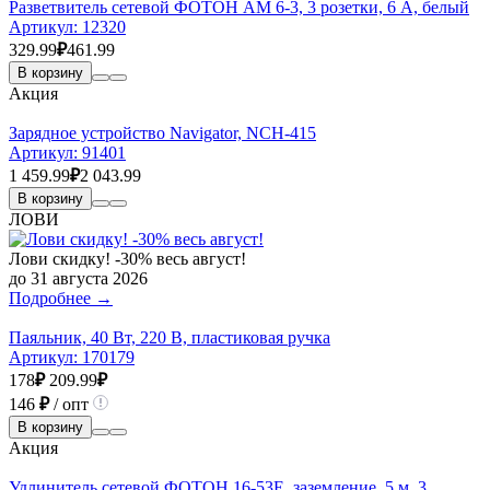
Разветвитель сетевой ФОТОН АМ 6-3, 3 розетки, 6 А, белый
Артикул:
12320
329.99
₽
461.99
В корзину
Акция
Зарядное устройство Navigator, NCH-415
Артикул:
91401
1 459.99
₽
2 043.99
В корзину
ЛОВИ
Лови скидку! -30% весь август!
до 31 августа 2026
Подробнее →
Паяльник, 40 Вт, 220 В, пластиковая ручка
Артикул:
170179
178
₽
209.99
₽
146
₽
/ опт
В корзину
Акция
Удлинитель сетевой ФОТОН 16-53Е, заземление, 5 м, 3