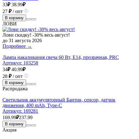
33
₽
38.99
₽
27
₽
/ опт
В корзину
ЛОВИ
Лови скидку! -30% весь август!
до 31 августа 2026
Подробнее →
Лампа накаливания свеча 60 Вт, E14, прозрачная, PRC
Артикул:
103258
34
₽
40.99
₽
28
₽
/ опт
В корзину
Распродажа
Светильник аккумуляторный Бантик, сенсор, датчик
движения, 400 mAh, Type-C
Артикул:
169281
169.99
₽
237.99
В корзину
Акция