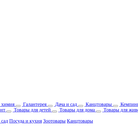
 химия
Галантерея
Дача и сад
Канцтовары
Кемпинг
онт
Товары для детей
Товары для дома
Товары для жив
 сад
Посуда и кухня
Зоотовары
Канцтовары