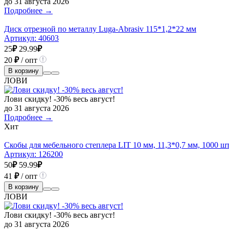
до 31 августа 2026
Подробнее →
Диск отрезной по металлу Luga-Abrasiv 115*1,2*22 мм
Артикул:
40603
25
₽
29.99
₽
20
₽
/ опт
В корзину
ЛОВИ
Лови скидку! -30% весь август!
до 31 августа 2026
Подробнее →
Хит
Скобы для мебельного степлера LIT 10 мм, 11,3*0,7 мм, 1000 ш
Артикул:
126200
50
₽
59.99
₽
41
₽
/ опт
В корзину
ЛОВИ
Лови скидку! -30% весь август!
до 31 августа 2026