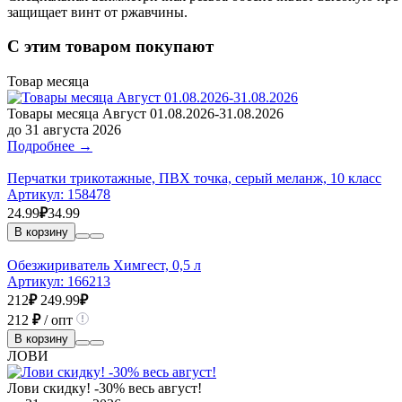
защищает винт от ржавчины.
С этим товаром покупают
Товар месяца
Товары месяца Август 01.08.2026-31.08.2026
до 31 августа 2026
Подробнее →
Перчатки трикотажные, ПВХ точка, серый меланж, 10 класс
Артикул:
158478
24.99
₽
34.99
В корзину
Обезжириватель Химгест, 0,5 л
Артикул:
166213
212
₽
249.99
₽
212
₽
/ опт
В корзину
ЛОВИ
Лови скидку! -30% весь август!