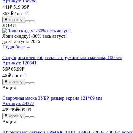
Артикул:
138288
441
₽
519.99
₽
363
₽
/ опт
В корзину
ЛОВИ
Лови скидку! -30% весь август!
до 31 августа 2026
Подробнее →
Струбцина клещеобразная с пружинным зажимом, 100 мм
Артикул:
120841
56
₽
65.99
₽
46
₽
/ опт
В корзину
Акция
Сварочная маска ЗУБР, размер экрана 121*69 мм
Артикул:
49377
499.99
₽
699.99
В корзину
Акция
Шуруповерт сетевой ЕРМАК ДШЭ-10/400, 220 В, 400 Вт, коро