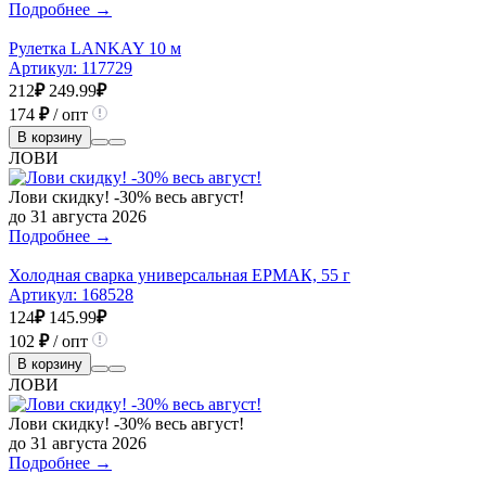
Подробнее →
Рулетка LANKAY 10 м
Артикул:
117729
212
₽
249.99
₽
174
₽
/ опт
В корзину
ЛОВИ
Лови скидку! -30% весь август!
до 31 августа 2026
Подробнее →
Холодная сварка универсальная ЕРМАК, 55 г
Артикул:
168528
124
₽
145.99
₽
102
₽
/ опт
В корзину
ЛОВИ
Лови скидку! -30% весь август!
до 31 августа 2026
Подробнее →