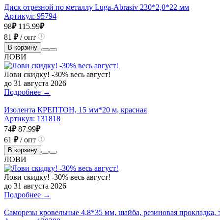
Диск отрезной по металлу Luga-Abrasiv 230*2,0*22 мм
Артикул:
95794
98
₽
115.99
₽
81
₽
/ опт
В корзину
ЛОВИ
Лови скидку! -30% весь август!
до 31 августа 2026
Подробнее →
Изолента КРЕПТОН, 15 мм*20 м, красная
Артикул:
131818
74
₽
87.99
₽
61
₽
/ опт
В корзину
ЛОВИ
Лови скидку! -30% весь август!
до 31 августа 2026
Подробнее →
Саморезы кровельные 4,8*35 мм, шайба, резиновая прокладка, 